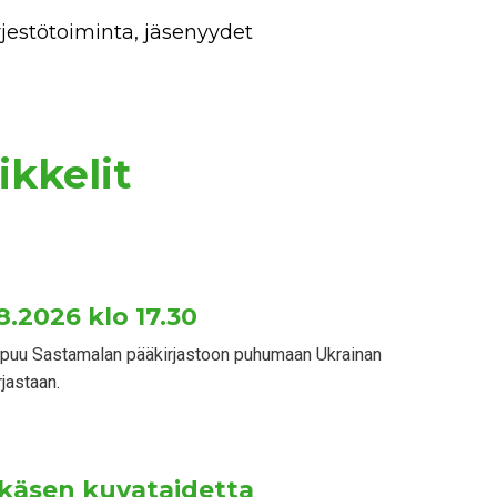
rjestötoiminta, jäsenyydet
ikkelit
8.2026 klo 17.30
saapuu Sastamalan pääkirjastoon puhumaan Ukrainan
jastaan.
tkäsen kuvataidetta