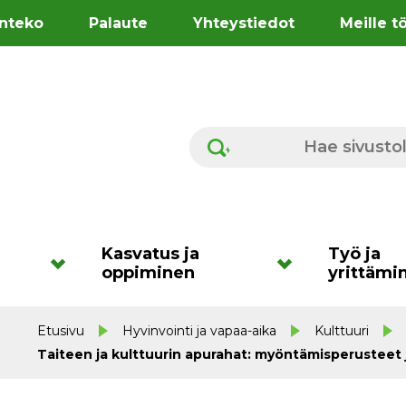
nteko
Palaute
Yhteystiedot
Meille t
Hae sivustolta
Kasvatus ja
Työ ja
oppiminen
yrittämi
Etusivu
Hyvinvointi ja vapaa-aika
Kulttuuri
Taiteen ja kulttuurin apurahat: myöntämisperusteet