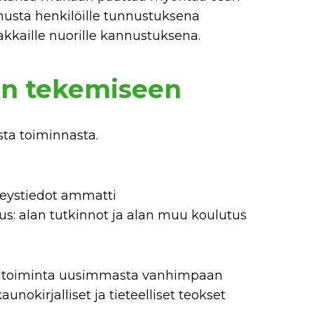
usta henkilöille tunnustuksena
hjakkaille nuorille kannustuksena.
on tekemiseen
ta toiminnasta.
teystiedot ammatti
tus: alan tutkinnot ja alan muu koulutus
kaisutoiminta uusimmasta vanhimpaan
aunokirjalliset ja tieteelliset teokset