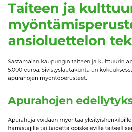
Taiteen ja kulttuu
myöntämisperuste
ansioluettelon te
Sastamalan kaupungin taiteen ja kulttuurin ap
5.000 euroa. Sivistyslautakunta on kokouksessa
apurahojen myöntöperusteet.
Apurahojen edellytyk
Apurahoja voidaan myöntää yksityishenkilöille: a
harrastajille tai taidetta opiskeleville taiteell