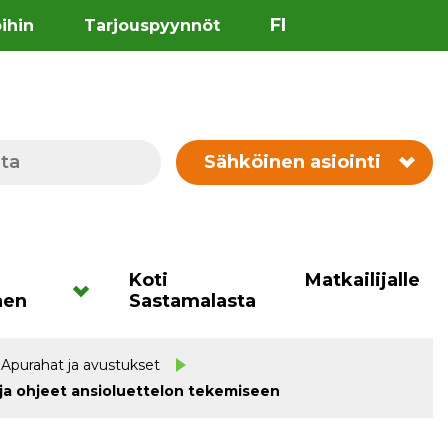
FI
öihin
Tarjouspyynnöt
Sähköinen asiointi
Koti
Matkailijalle
nen
Sastamalasta
Apurahat ja avustukset
 ja ohjeet ansioluettelon tekemiseen