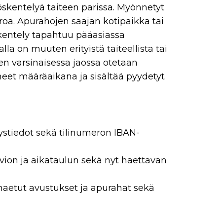
öskentelyä taiteen parissa. Myönnetyt
roa. Apurahojen saajan kotipaikka tai
skentely tapahtuu pääasiassa
a on muuten erityistä taiteellista tai
en varsinaisessa jaossa otetaan
et määräaikana ja sisältää pyydetyt
eystiedot sekä tilinumeron IBAN-
vion ja aikataulun sekä nyt haettavan
aetut avustukset ja apurahat sekä