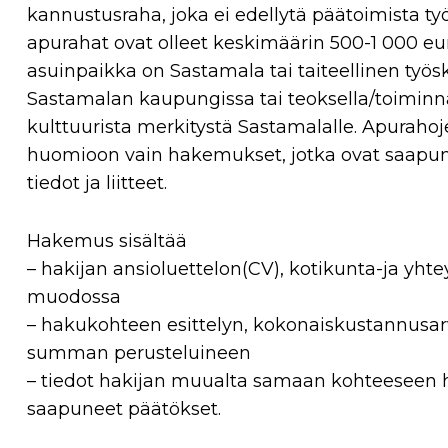
kannustusraha, joka ei edellytä päätoimista ty
apurahat ovat olleet keskimäärin 500-1 000 eu
asuinpaikka on Sastamala tai taiteellinen työ
Sastamalan kaupungissa tai teoksella/toiminnall
kulttuurista merkitystä Sastamalalle. Apurahoj
huomioon vain hakemukset, jotka ovat saapune
tiedot ja liitteet.
Hakemus sisältää
– hakijan ansioluettelon(CV), kotikunta-ja yht
muodossa
– hakukohteen esittelyn, kokonaiskustannusar
summan perusteluineen
– tiedot hakijan muualta samaan kohteeseen h
saapuneet päätökset.