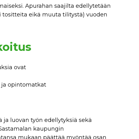
aiseksi. Apurahan saajilta edellytetään
tositteita eikä muuta tilitystä) vuoden
koitus
uksia ovat
 ja opintomatkat
ä ja luovan työn edellytyksiä sekä
kä Sastamalan kaupungin
kintansa mukaan päättää myöntää osan