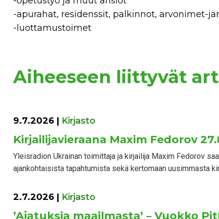
-opetustyö ja muut ansiot
-apurahat, residenssit, palkinnot, arvonimet-jä
-luottamustoimet
Aiheeseen liittyvät art
9.7.2026
|
Kirjasto
Kirjailijavieraana Maxim Fedorov 27.
Yleisradion Ukrainan toimittaja ja kirjailija Maxim Fedorov 
ajankohtaisista tapahtumista sekä kertomaan uusimmasta kir
2.7.2026
|
Kirjasto
’Ajatuksia maailmasta’ – Vuokko Pi