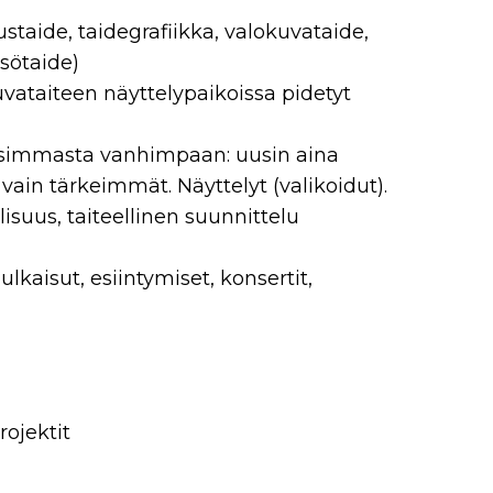
staide, taidegrafiikka, valokuvataide,
isötaide)
 kuvataiteen näyttelypaikoissa pidetyt
uusimmasta vanhimpaan: uusin aina
a vain tärkeimmät. Näyttelyt (valikoidut).
lisuus, taiteellinen suunnittelu
ulkaisut, esiintymiset, konsertit,
rojektit