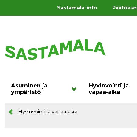
Sastamala-info
Päätökse
Asuminen ja
Hyvinvointi ja
ympäristö
vapaa-aika
Hyvinvointi ja vapaa-aika