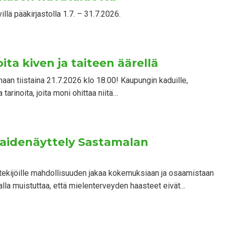
llä pääkirjastolla 1.7. – 31.7.2026.
ita kiven ja taiteen äärellä
aan tiistaina 21.7.2026 klo 18.00! Kaupungin kaduille,
tarinoita, joita moni ohittaa niitä…
 taidenäyttely Sastamalan
a tekijöille mahdollisuuden jakaa kokemuksiaan ja osaamistaan
la muistuttaa, että mielenterveyden haasteet eivät…