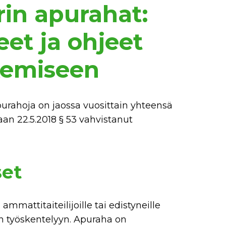
rin apurahat:
et ja ohjeet
kemiseen
urahoja on jaossa vuosittain yhteensä
an 22.5.2018 § 53 vahvistanut
set
mmattitaiteilijoille tai edistyneille
isen työskentelyyn. Apuraha on