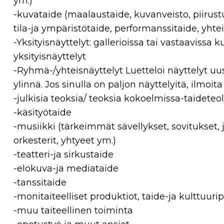
ym.)
-kuvataide (maalaustaide, kuvanveisto, piirustu
tila-ja ympäristötaide, performanssitaide, yhte
-Yksityisnäyttelyt: gallerioissa tai vastaavissa
yksityisnäyttelyt
-Ryhmä-/yhteisnäyttelyt Luetteloi näyttelyt 
ylinnä. Jos sinulla on paljon näyttelyitä, ilmoit
-julkisia teoksia/ teoksia kokoelmissa-taideteol
-käsityötaide
-musiikki (tärkeimmät sävellykset, sovitukset, j
orkesterit, yhtyeet ym.)
-teatteri-ja sirkustaide
-elokuva-ja mediataide
-tanssitaide
-monitaiteelliset produktiot, taide-ja kulttuurip
-muu taiteellinen toiminta