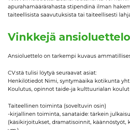
apurahamäärärahasta stipendinä ilman hakem
taiteellisista saavutuksista tai taiteellisesti la
Vinkkejä ansioluettel
Ansioluettelo on tarkempi kuvaus ammatillises
CV:stä tulisi löytyä seuraavat asiat:
Henkilötiedot Nimi, syntymäaika kotikunta yh
Koulutus, opinnot taide-ja kulttuurialan koulu
Taiteellinen toiminta (soveltuvin osin)
-kirjallinen toiminta, sanataide: tärkein jul
(käsikirjoitukset, dramatisoinnit, käännöstyöt, k