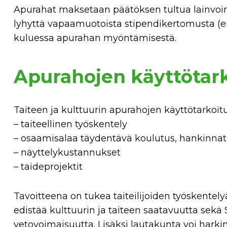
Apurahat maksetaan päätöksen tultua lainvoim
lyhyttä vapaamuotoista stipendikertomusta (ei 
kuluessa apurahan myöntämisestä.
Apurahojen käyttötar
Taiteen ja kulttuurin apurahojen käyttötarkoit
– taiteellinen työskentely
– osaamisalaa täydentävä koulutus, hankinnat
– näyttelykustannukset
– taideprojektit
Tavoitteena on tukea taiteilijoiden työskentely
edistää kulttuurin ja taiteen saatavuutta se
vetovoimaisuutta. Lisäksi lautakunta voi har