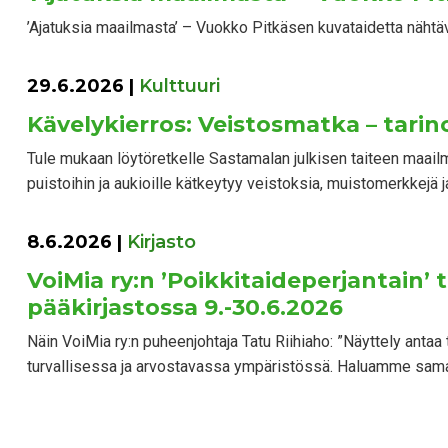
’Ajatuksia maailmasta’ – Vuokko Pitkäsen kuvataidetta nähtävi
29.6.2026
|
Kulttuuri
Kävelykierros: Veistosmatka – tarino
Tule mukaan löytöretkelle Sastamalan julkisen taiteen maailm
puistoihin ja aukioille kätkeytyy veistoksia, muistomerkkejä ja 
8.6.2026
|
Kirjasto
VoiMia ry:n ’Poikkitaideperjantain’
pääkirjastossa 9.-30.6.2026
Näin VoiMia ry:n puheenjohtaja Tatu Riihiaho: ”Näyttely anta
turvallisessa ja arvostavassa ympäristössä. Haluamme samal