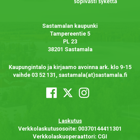
Sastamalan kaupunki
Tampereentie 5
PL 23
38201 Sastamala
Kaupungintalo ja kirjaamo avoinna ark. klo 9-15
vaihde 03 52 131, sastamala(at)sastamala.fi
Laskutus
Verkkolaskutusosoite: 00370144411301
Verkkolaskuoperaattori: CGI