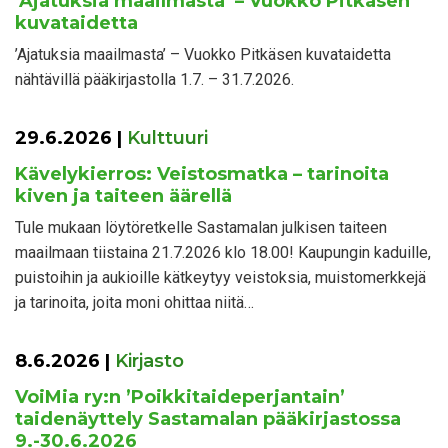
’Ajatuksia maailmasta’ – Vuokko Pitkäsen
kuvataidetta
’Ajatuksia maailmasta’ – Vuokko Pitkäsen kuvataidetta
nähtävillä pääkirjastolla 1.7. – 31.7.2026.
29.6.2026
|
Kulttuuri
Kävelykierros: Veistosmatka – tarinoita
kiven ja taiteen äärellä
Tule mukaan löytöretkelle Sastamalan julkisen taiteen
maailmaan tiistaina 21.7.2026 klo 18.00! Kaupungin kaduille,
puistoihin ja aukioille kätkeytyy veistoksia, muistomerkkejä
ja tarinoita, joita moni ohittaa niitä…
8.6.2026
|
Kirjasto
VoiMia ry:n ’Poikkitaideperjantain’
taidenäyttely Sastamalan pääkirjastossa
9.-30.6.2026