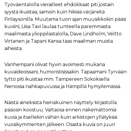
Työväentalolla vierailleet ehdokkaat piti jostain
syystä ikuistaa, samoin kuin hikisiä värjäreitä
Finlaysonilla. Muutama tuon ajan muusikkokin pääsi
kuviini, Liisa Tavi laulaa tunteella paremmasta
maailmasta ylioppilastalolla, Dave Lindholm, Veltto
Virtanen ja Tapani Kansa taas maailman muista
aiheista.
Vanhempani olivat hyvin avoimesti mukana
kuvaideoissani, humoristisissakin. Tapaamani Tyrvään
tyttö piti ikuistaa mm. Tampereen Sokoksella
hienossa nahkapuvussa ja Hämpillä hymyilemässä.
Näistä aineksista heinäkuinen näyttely kirjastolla
pääosin koostuu. Valtaosa ennen näkemättömiä
kuvia ja itsellekin vähän kuin arkistojen yllätyksiä
vuosikymmenten jälkeen. Osasta kuvia on juuri