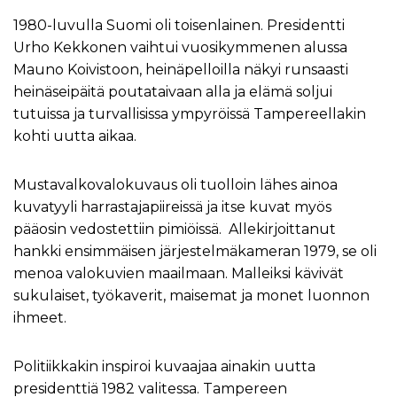
1980-luvulla Suomi oli toisenlainen. Presidentti
Urho Kekkonen vaihtui vuosikymmenen alussa
Mauno Koivistoon, heinäpelloilla näkyi runsaasti
heinäseipäitä poutataivaan alla ja elämä soljui
tutuissa ja turvallisissa ympyröissä Tampereellakin
kohti uutta aikaa.
Mustavalkovalokuvaus oli tuolloin lähes ainoa
kuvatyyli harrastajapiireissä ja itse kuvat myös
pääosin vedostettiin pimiöissä. Allekirjoittanut
hankki ensimmäisen järjestelmäkameran 1979, se oli
menoa valokuvien maailmaan. Malleiksi kävivät
sukulaiset, työkaverit, maisemat ja monet luonnon
ihmeet.
Politiikkakin inspiroi kuvaajaa ainakin uutta
presidenttiä 1982 valitessa. Tampereen