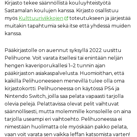
Kirjasto tekee säännöllistä kouluyhteistyötä
Sastamalan koulujen kanssa. Kirjasto osallistuu
myös
Kulttuuriviikkojen
toteutukseen ja järjestää
muitakin tapahtumia sekä itse että yhdessä muiden
kanssa.
Pääkirjastolle on auennut syksyllä 2022 uusittu
Pelihuone. Voit varata itsellesi tai enintään neljän
hengen kaveriporukallesi 1–2 tunnin ajan
pääkirjaston asiakaspalvelusta. Huomioithan, että
kaikilla Pelihuoneeseen menevillä tulee olla oma
kirjastokortti. Pelihuoneessa on käytössä PS4 ja
Nintendo Switch, joilla saa pelata vapaasti tarjolla
olevia pelejä. Pelattavissa olevat pelit vaihtuvat
säännöllisesti, mutta molemmille konsoleille on aina
tarjolla useampi eri vaihtoehto. Pelihuoneessa ei
nimestään huolimatta ole myöskään pakko pelata,
vaan voit varata sen vaikka leffan katsomista varten!