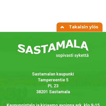
Takaisin ylös
Sastamalan kaupunki
Tampereentie 5
PL 23
38201 Sastamala
Kaupungintalo ja kirjaamo avoinna ark. klo 9-15