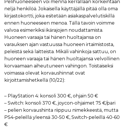
Pelihuoneeseen voi mennä kerrallaan korkeintaan
neljä henkilöä. Jokaisella käyttäjällä pitää olla oma
kirjastokortti, joka esitetään asiakaspalvelutiskillä
ennen huoneeseen menoa. Tällä tavoin voimme
valvoa esimerkiksi ikärajojen noudattamista.
Huoneen varaaja tai hänen huoltajansa on
varauksen ajan vastuussa huoneen irtaimistosta,
peleistä sekä laitteista. Mikäli vahinkoja sattuu, on
huoneen varaaja tai hänen huoltajansa velvollinen
korvaamaan aiheutuneen vahingon. Toistaiseksi
voimassa olevat korvaushinnat ovat
kirjoittamishetkellä (10/22):
– PlayStation 4: konsoli 300 €, ohjain 50 €
– Switch: konsoli 370 €, joycon-ohjaimet 75 €/pari
– pelien korvaushinta riippuu nimekkeestä, mutta
PS4-peleillä yleensä 30-50 €, Switch-peleillä 40-60
€