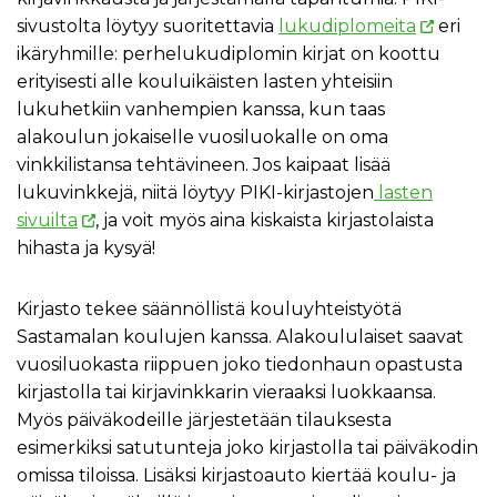
sivustolta löytyy suoritettavia
lukudiplomeita
eri
ikäryhmille: perhelukudiplomin kirjat on koottu
erityisesti alle kouluikäisten lasten yhteisiin
lukuhetkiin vanhempien kanssa, kun taas
alakoulun jokaiselle vuosiluokalle on oma
vinkkilistansa tehtävineen. Jos kaipaat lisää
lukuvinkkejä, niitä löytyy PIKI-kirjastojen
lasten
sivuilta
, ja voit myös aina kiskaista kirjastolaista
hihasta ja kysyä!
Kirjasto tekee säännöllistä kouluyhteistyötä
Sastamalan koulujen kanssa. Alakoululaiset saavat
vuosiluokasta riippuen joko tiedonhaun opastusta
kirjastolla tai kirjavinkkarin vieraaksi luokkaansa.
Myös päiväkodeille järjestetään tilauksesta
esimerkiksi satutunteja joko kirjastolla tai päiväkodin
omissa tiloissa. Lisäksi kirjastoauto kiertää koulu- ja