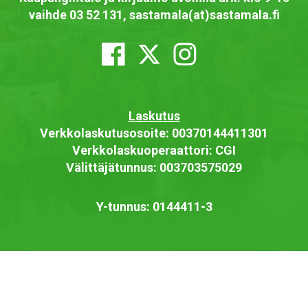
vaihde 03 52 131, sastamala(at)sastamala.fi
Laskutus
Verkkolaskutusosoite: 00370144411301
Verkkolaskuoperaattori: CGI
Välittäjätunnus: 003703575029
Y-tunnus: 0144411-3
Saavutettavuusseloste
Näytä omat evästeasetukseni