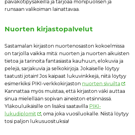
päiväkotipysäkeillä ja tarjoaa monipuolisen ja
runsaan valikoiman lainattavaa.
Nuorten kirjastopalvelut
Sastamalan kirjaston nuortenosaston kokoelmissa
on tarjolla vaikka mitä: nuorten ja nuorten aikuisten
tietoa ja tarinoita fantasiasta kauhuun, elokuvia ja
pelejä, sarjakuvia ja selkokirjoja. Jokaiselle löytyy
taatusti jotain! Jos kaipaat lukuvinkkejä, niitä löytyy
esimerkiksi PIKI-verkkokirjaston
nuorten sivuilta
.
Kannattaa myös muistaa, että kirjaston väki auttaa
sinua mielellään sopivan aineiston etsinnässä.
Yläkouluikäisille on lisäksi saatavilla
PIKI-
lukudiplomit
, oma joka vuosiluokalle. Niistä löytyy
tosi paljon lukusuosituksia!