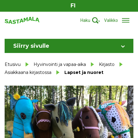
FI
Haku
Valikko
Siirry sivulle
Etusivu
Hyvinvointi ja vapaa-aika
Kirjasto
Asiakkaana kirjastossa
Lapset ja nuoret