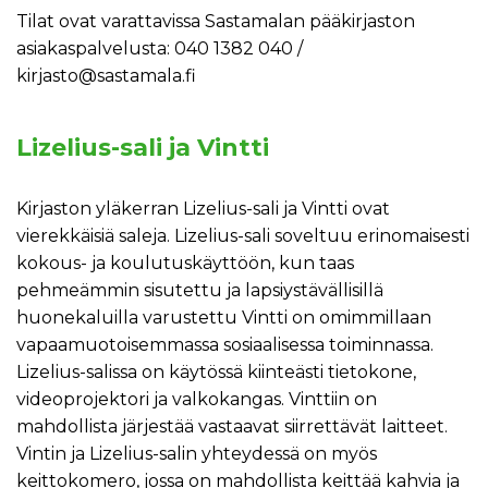
Tilat ovat varattavissa Sastamalan pääkirjaston
asiakaspalvelusta: 040 1382 040 /
kirjasto@sastamala.fi
Lizelius-sali ja Vintti
Kirjaston yläkerran Lizelius-sali ja Vintti ovat
vierekkäisiä saleja. Lizelius-sali soveltuu erinomaisesti
kokous- ja koulutuskäyttöön, kun taas
pehmeämmin sisutettu ja lapsiystävällisillä
huonekaluilla varustettu Vintti on omimmillaan
vapaamuotoisemmassa sosiaalisessa toiminnassa.
Lizelius-salissa on käytössä kiinteästi tietokone,
videoprojektori ja valkokangas. Vinttiin on
mahdollista järjestää vastaavat siirrettävät laitteet.
Vintin ja Lizelius-salin yhteydessä on myös
keittokomero, jossa on mahdollista keittää kahvia ja