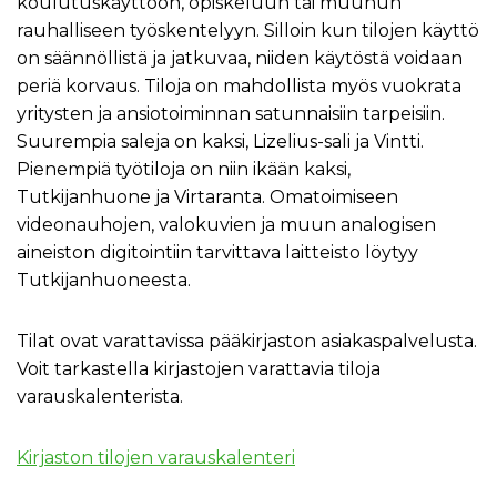
koulutuskäyttöön, opiskeluun tai muuhun
rauhalliseen työskentelyyn. Silloin kun tilojen käyttö
on säännöllistä ja jatkuvaa, niiden käytöstä voidaan
periä korvaus. Tiloja on mahdollista myös vuokrata
yritysten ja ansiotoiminnan satunnaisiin tarpeisiin.
Suurempia saleja on kaksi, Lizelius-sali ja Vintti.
Pienempiä työtiloja on niin ikään kaksi,
Tutkijanhuone ja Virtaranta. Omatoimiseen
videonauhojen, valokuvien ja muun analogisen
aineiston digitointiin tarvittava laitteisto löytyy
Tutkijanhuoneesta.
Tilat ovat varattavissa pääkirjaston asiakaspalvelusta.
Voit tarkastella kirjastojen varattavia tiloja
varauskalenterista.
Kirjaston tilojen varauskalenteri