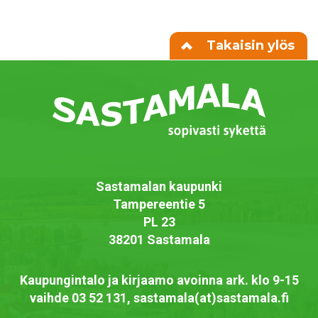
Takaisin ylös
Sastamalan kaupunki
Tampereentie 5
PL 23
38201 Sastamala
Kaupungintalo ja kirjaamo avoinna ark. klo 9-15
vaihde 03 52 131, sastamala(at)sastamala.fi