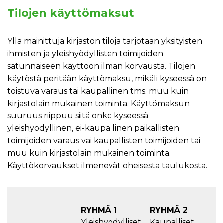
Tilojen käyttömaksut
Yllä mainittuja kirjaston tiloja tarjotaan yksityisten
ihmisten ja yleishyödyllisten toimijoiden
satunnaiseen käyttöön ilman korvausta. Tilojen
käytöstä peritään käyttömaksu, mikäli kyseessä on
toistuva varaus tai kaupallinen tms. muu kuin
kirjastolain mukainen toiminta. Käyttömaksun
suuruus riippuu siitä onko kyseessä
yleishyödyllinen, ei-kaupallinen paikallisten
toimijoiden varaus vai kaupallisten toimijoiden tai
muu kuin kirjastolain mukainen toiminta.
Käyttökorvaukset ilmenevät oheisesta taulukosta.
RYHMÄ 1
RYHMÄ 2
Yleishyödylliset,
Kaupalliset