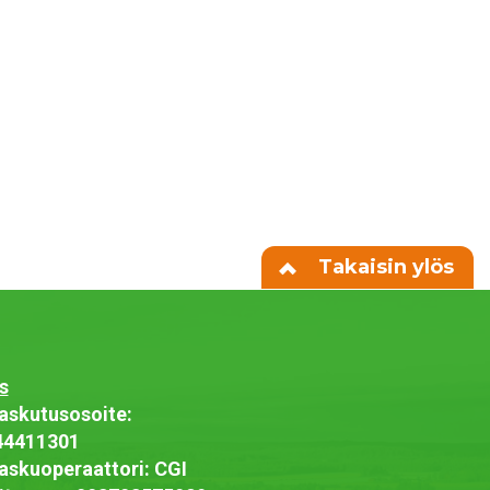
Takaisin ylös
s
askutusosoite:
44411301
askuoperaattori: CGI