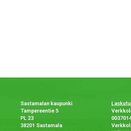
Sastamalan kaupunki
Laskutu
Tampereentie 5
Verkkol
PL 23
003701
38201 Sastamala
Verkkol