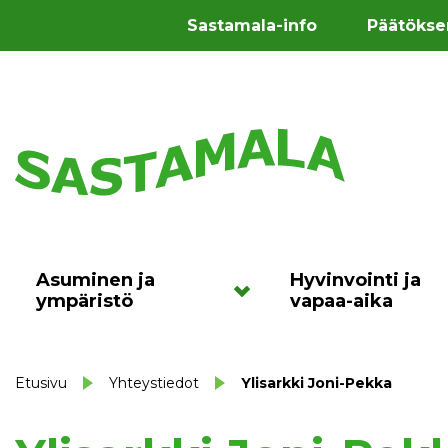
Sastamala-info
Päätökse
Asuminen ja
Hyvinvointi ja
ympäristö
vapaa-aika
Etusivu
Yhteystiedot
Ylisarkki Joni-Pekka