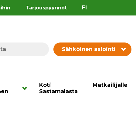
FI
öihin
Tarjouspyynnöt
Sähköinen asiointi
Koti
Matkailijalle
nen
Sastamalasta