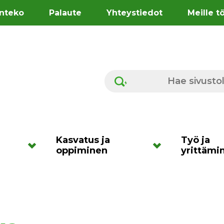
nteko
Palaute
Yhteystiedot
Meille t
Hae sivustolta
Kasvatus ja
Työ ja
oppiminen
yrittämi