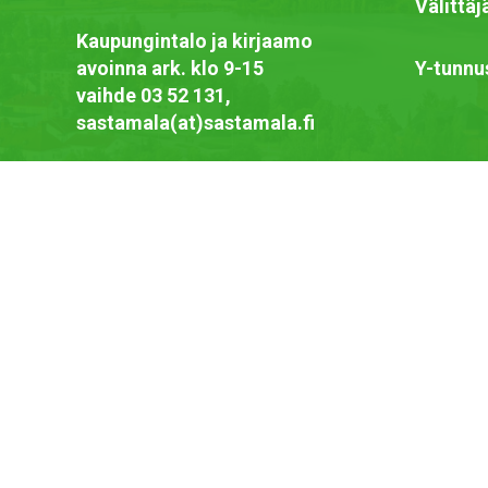
Välittä
Kaupungintalo ja kirjaamo
avoinna ark. klo 9-15
Y-tunnu
vaihde 03 52 131,
sastamala(at)sastamala.fi