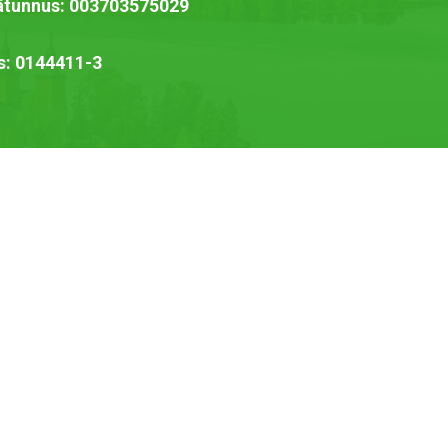
jätunnus: 003703575029
s: 0144411-3