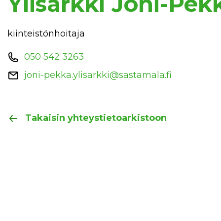
Ylisarkki Joni-Pek
kiinteistönhoitaja
050 542 3263
joni-pekka.ylisarkki@sastamala.fi
Takaisin yhteystietoarkistoon