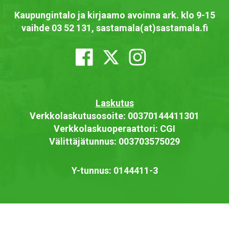
Kaupungintalo ja kirjaamo avoinna ark. klo 9-15
vaihde 03 52 131, sastamala(at)sastamala.fi
Laskutus
Verkkolaskutusosoite: 00370144411301
Verkkolaskuoperaattori: CGI
Välittäjätunnus: 003703575029
Y-tunnus: 0144411-3