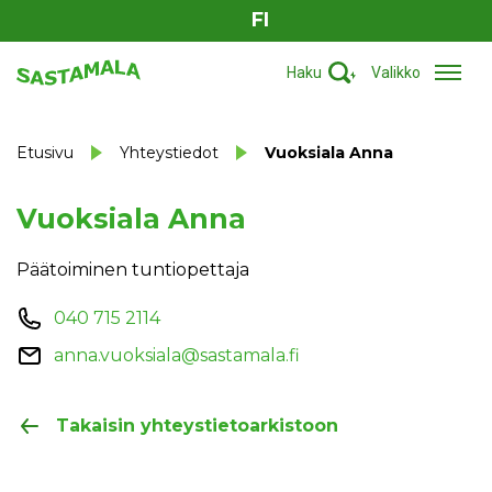
FI
Haku
Valikko
Etusivu
Yhteystiedot
Vuoksiala Anna
Vuoksiala Anna
Päätoiminen tuntiopettaja
040 715 2114
anna.vuoksiala@sastamala.fi
Takaisin yhteystietoarkistoon