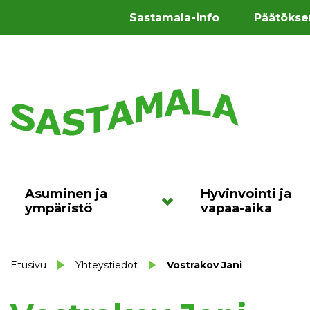
Sastamala-info
Päätökse
Asuminen ja
Hyvinvointi ja
ympäristö
vapaa-aika
Etusivu
Yhteystiedot
Vostrakov Jani