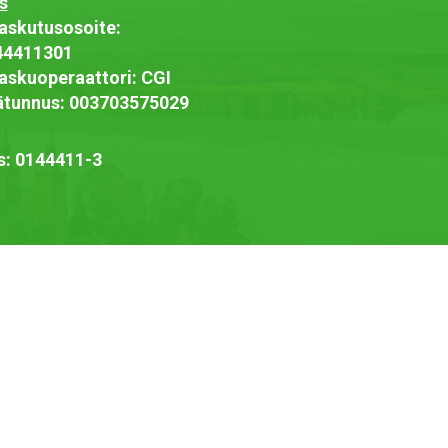
s
askutusosoite:
44411301
askuoperaattori: CGI
jätunnus: 003703575029
s: 0144411-3