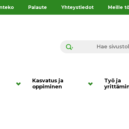
nteko
Palaute
Yhteystiedot
Meille t
Hae sivustolta
Kasvatus ja
Työ ja
oppiminen
yrittämi