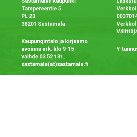
Sastamalan kaupunki
Laskutu
Tampereentie 5
Verkkol
PL 23
003701
38201 Sastamala
Verkkol
Välittä
Kaupungintalo ja kirjaamo
avoinna ark. klo 9-15
Y-tunnu
vaihde 03 52 131,
sastamala(at)sastamala.fi