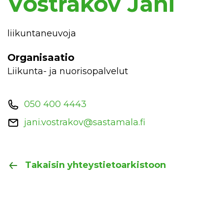
Vostrakov Jani
liikuntaneuvoja
Organisaatio
Liikunta- ja nuorisopalvelut
050 400 4443
jani.vostrakov@sastamala.fi
Takaisin yhteystietoarkistoon