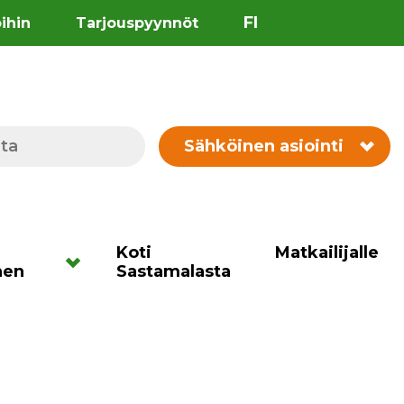
FI
öihin
Tarjouspyynnöt
Sähköinen asiointi
Koti
Matkailijalle
nen
Sastamalasta