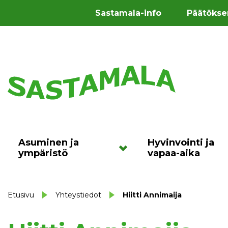
Sastamala-info
Päätökse
Asuminen ja
Hyvinvointi ja
ympäristö
vapaa-aika
Etusivu
Yhteystiedot
Hiitti Annimaija