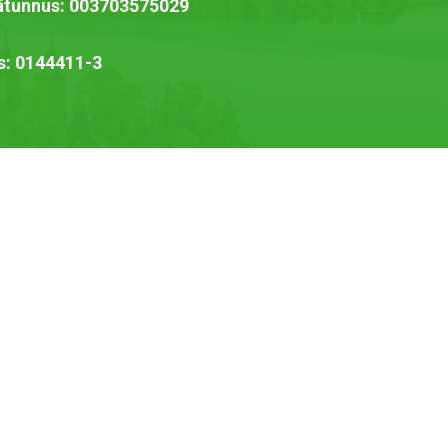
jätunnus: 003703575029
s: 0144411-3