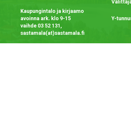
Välittä
Kaupungintalo ja kirjaamo
avoinna ark. klo 9-15
Y-tunnu
vaihde 03 52 131,
sastamala(at)sastamala.fi