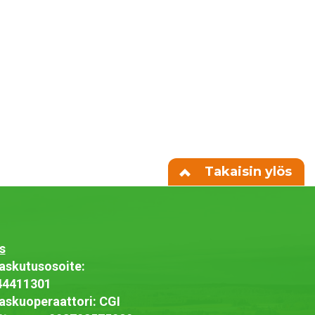
Takaisin ylös
s
askutusosoite:
44411301
askuoperaattori: CGI