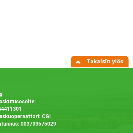
Takaisin ylös
s
askutusosoite:
44411301
askuoperaattori: CGI
jätunnus: 003703575029