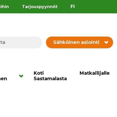
FI
öihin
Tarjouspyynnöt
Sähköinen asiointi
Koti
Matkailijalle
nen
Sastamalasta