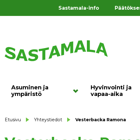
Sastamala-info
Päätökse
Asuminen ja
Hyvinvointi ja
ympäristö
vapaa-aika
Etusivu
Yhteystiedot
Vesterbacka Ramona