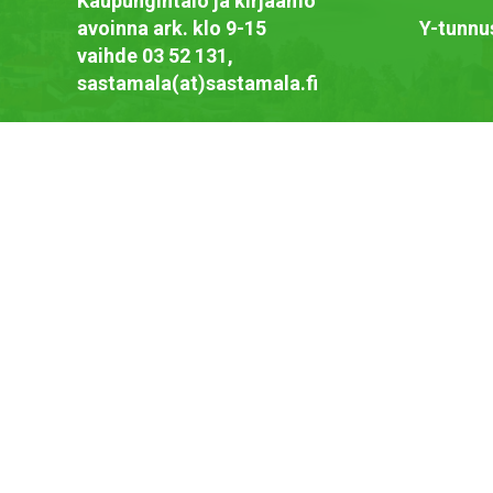
Kaupungintalo ja kirjaamo
avoinna ark. klo 9-15
Y-tunnu
vaihde 03 52 131,
sastamala(at)sastamala.fi
Saavutettavuusseloste
Näytä omat evästeasetukseni