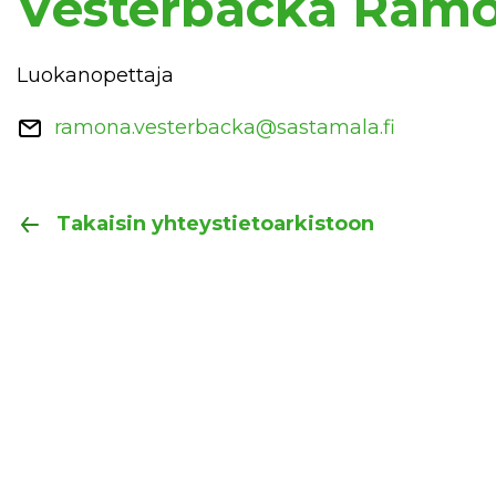
Vesterbacka Ram
Luokanopettaja
ramona.vesterbacka@sastamala.fi
Takaisin yhteystietoarkistoon