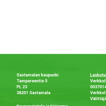
Sastamalan kaupunki
Laskutu
Tampereentie 5
Verkkol
PL 23
003701
38201 Sastamala
Verkkol
Välittä