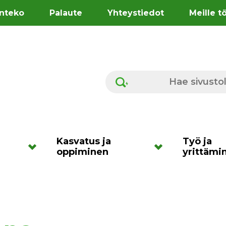
nteko
Palaute
Yhteystiedot
Meille t
Hae sivustolta
Kasvatus ja
Työ ja
oppiminen
yrittämi