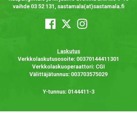
vaihde 03 52 131, sastamala(at)sastamala.fi
Laskutus
Verkkolaskutusosoite: 00370144411301
Verkkolaskuoperaattori: CGI
Välittäjätunnus: 003703575029
Y-tunnus: 0144411-3
Saavutettavuusseloste
Näytä omat evästeasetukseni