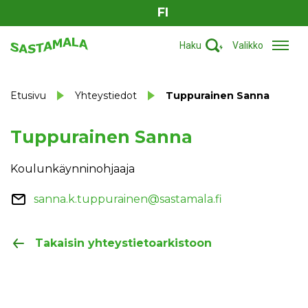
FI
Haku
Valikko
Etusivu
Yhteystiedot
Tuppurainen Sanna
Tuppurainen Sanna
Koulunkäynninohjaaja
sanna.k.tuppurainen@sastamala.fi
Takaisin yhteystietoarkistoon