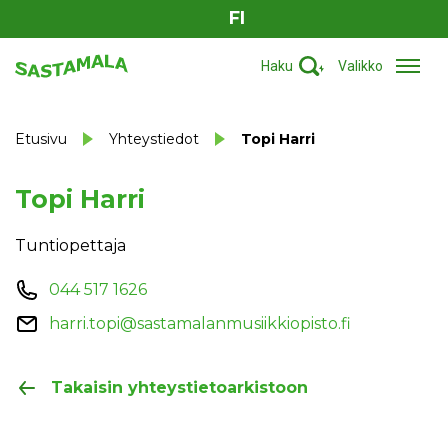
FI
Haku
Valikko
Etusivu
Yhteystiedot
Topi Harri
Topi Harri
Tuntiopettaja
044 517 1626
harri.topi@sastamalanmusiikkiopisto.fi
Takaisin yhteystietoarkistoon