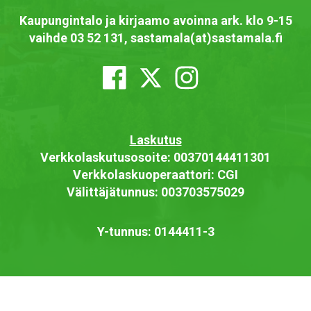
Kaupungintalo ja kirjaamo avoinna ark. klo 9-15
vaihde 03 52 131, sastamala(at)sastamala.fi
Laskutus
Verkkolaskutusosoite: 00370144411301
Verkkolaskuoperaattori: CGI
Välittäjätunnus: 003703575029
Y-tunnus: 0144411-3