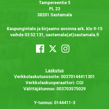
Tampereentie 5
PL 23
38201 Sastamala
Kaupungintalo ja kirjaamo avoinna ark. klo 9-15
vaihde 03 52 131, sastamala(at)sastamala.fi
Laskutus
Verkkolaskutusosoite: 00370144411301
Verkkolaskuoperaattori: CGI
Välittäjätunnus: 003703575029
Y-tunnus: 0144411-3