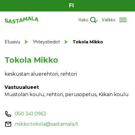
FI
Haku
Valikko
Etusivu
Yhteystiedot
Tokola Mikko
Tokola Mikko
keskustan aluerehtori, rehtori
Vastuualueet
Muistolan koulu, rehtori, perusopetus, Kiikan koulu
050 341 0963
mikko.tokola@sastamala.fi