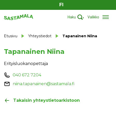
FI
Haku
Valikko
Etusivu
Yhteystiedot
Tapanainen Niina
Tapanainen Niina
Erityisluokanopettaja
040 672 7204
niina.tapanainen@sastamala.fi
Takaisin yhteystietoarkistoon