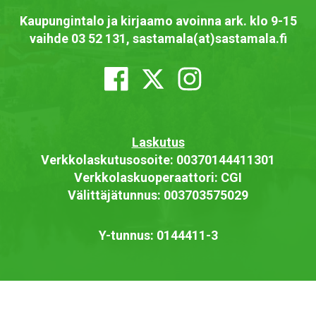
Kaupungintalo ja kirjaamo avoinna ark. klo 9-15
vaihde 03 52 131, sastamala(at)sastamala.fi
Laskutus
Verkkolaskutusosoite: 00370144411301
Verkkolaskuoperaattori: CGI
Välittäjätunnus: 003703575029
Y-tunnus: 0144411-3