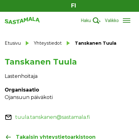
FI
Haku
Valikko
Etusivu
Yhteystiedot
Tanskanen Tuula
Tanskanen Tuula
Lastenhoitaja
Organisaatio
Ojansuun päiväkoti
tuula.tanskanen@sastamala.fi
Takaisin yhteystietoarkistoon