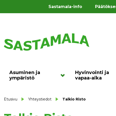
Sastamala-info
Päätökse
Asuminen ja
Hyvinvointi ja
ympäristö
vapaa-aika
Etusivu
Yhteystiedot
Talkio Risto