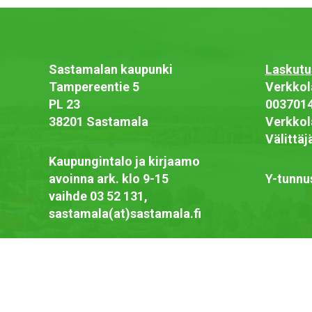
Sastamalan kaupunki
Laskutu
Tampereentie 5
Verkkol
PL 23
003701
38201 Sastamala
Verkkol
Välittä
Kaupungintalo ja kirjaamo
avoinna ark. klo 9-15
Y-tunnu
vaihde 03 52 131,
sastamala(at)sastamala.fi