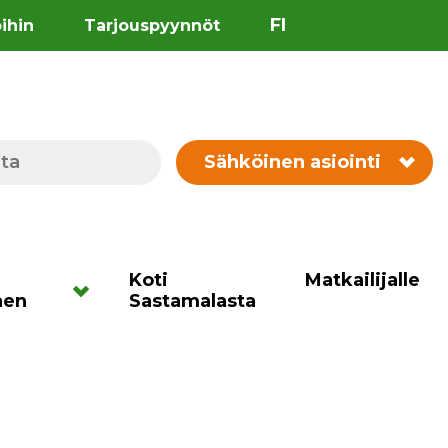
FI
öihin
Tarjouspyynnöt
Sähköinen asiointi
Koti
Matkailijalle
nen
Sastamalasta