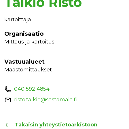
Talkio Risto
kartoittaja
Organisaatio
Mittaus ja kartoitus
Vastuualueet
maastomittaukset
040 592 4854
risto.talkio@sastamala.fi
Takaisin yhteystietoarkistoon