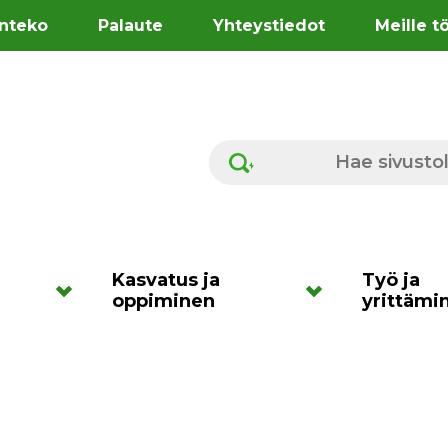
nteko
Palaute
Yhteystiedot
Meille t
Hae sivustolta
Kasvatus ja
Työ ja
oppiminen
yrittämi