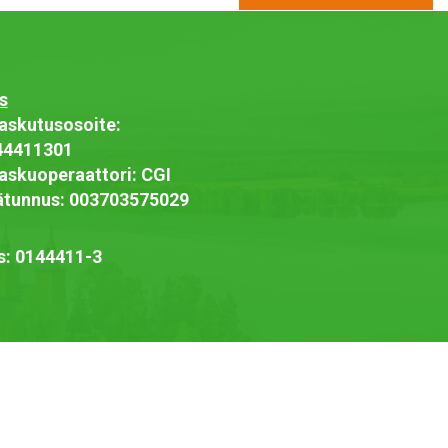
s
askutusosoite:
44411301
askuoperaattori: CGI
jätunnus: 003703575029
s: 0144411-3