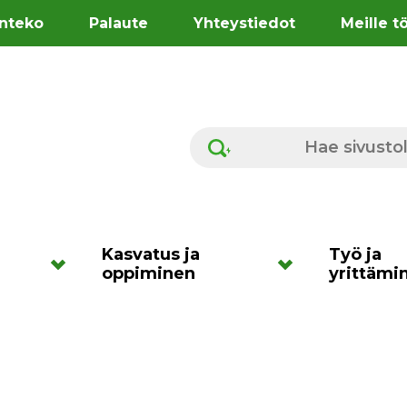
nteko
Palaute
Yhteystiedot
Meille t
Hae sivustolta
Kasvatus ja
Työ ja
oppiminen
yrittämi