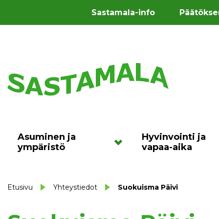
Sastamala-info
Päätökse
Asuminen ja
Hyvinvointi ja
ympäristö
vapaa-aika
Etusivu
Yhteystiedot
Suokuisma Päivi