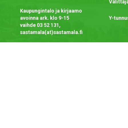
Välittä
Kaupungintalo ja kirjaamo
avoinna ark. klo 9-15
Y-tunnu
vaihde 03 52 131,
sastamala(at)sastamala.fi