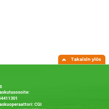
Takaisin ylös
s
askutusosoite:
44411301
askuoperaattori: CGI