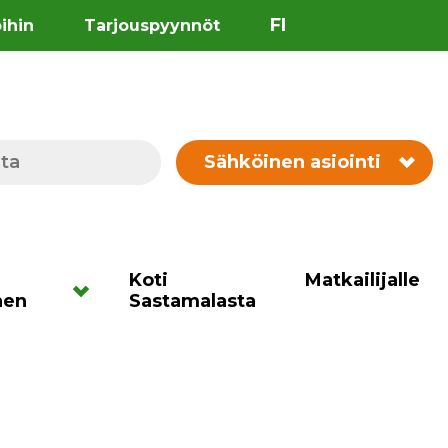
FI
öihin
Tarjouspyynnöt
Sähköinen asiointi
Koti
Matkailijalle
nen
Sastamalasta