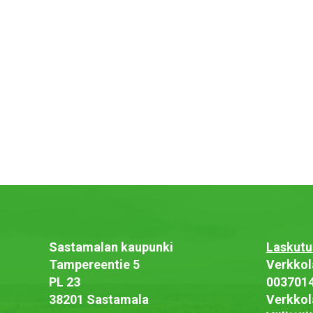
Sastamalan kaupunki
Laskutu
Tampereentie 5
Verkkol
PL 23
003701
38201 Sastamala
Verkkol