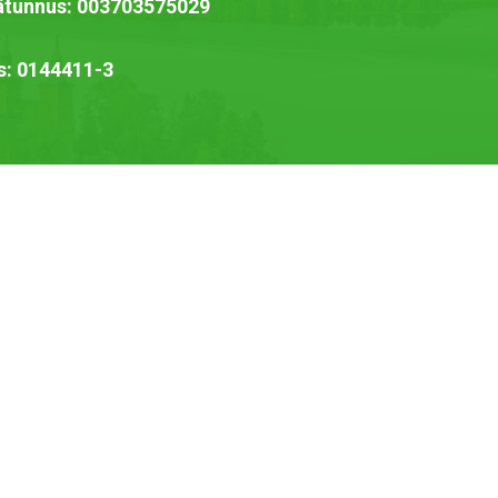
jätunnus: 003703575029
s: 0144411-3