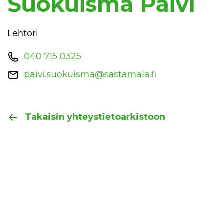
Suokuisma Päivi
Lehtori
040 715 0325
paivi.suokuisma@sastamala.fi
Takaisin yhteystietoarkistoon