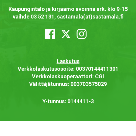
Kaupungintalo ja kirjaamo avoinna ark. klo 9-15
vaihde 03 52 131, sastamala(at)sastamala.fi
Laskutus
Verkkolaskutusosoite: 00370144411301
Verkkolaskuoperaattori: CGI
Välittäjätunnus: 003703575029
Y-tunnus: 0144411-3