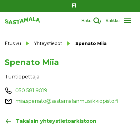
FI
Haku
Valikko
Etusivu
Yhteystiedot
Spenato Miia
Spenato Miia
Tuntiopettaja
050 581 9019
miia.spenato@sastamalanmusiikkiopisto.fi
Takaisin yhteystietoarkistoon