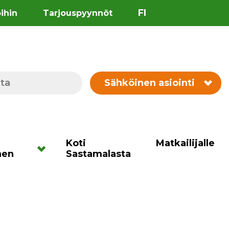
FI
öihin
Tarjouspyynnöt
Sähköinen asiointi
Koti
Matkailijalle
nen
Sastamalasta