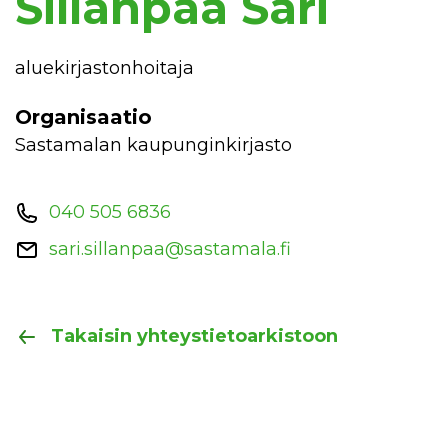
Sillanpää Sari
aluekirjastonhoitaja
Organisaatio
Sastamalan kaupunginkirjasto
040 505 6836
sari.sillanpaa@sastamala.fi
Takaisin yhteystietoarkistoon