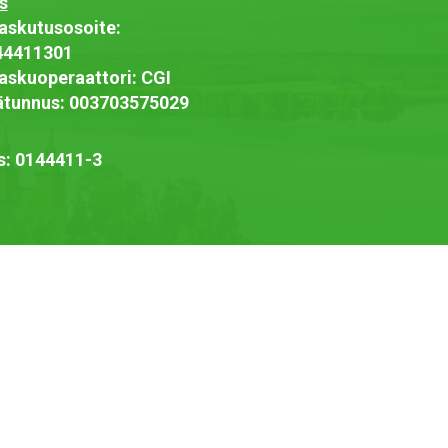
s
askutusosoite:
44411301
askuoperaattori: CGI
jätunnus: 003703575029
s: 0144411-3