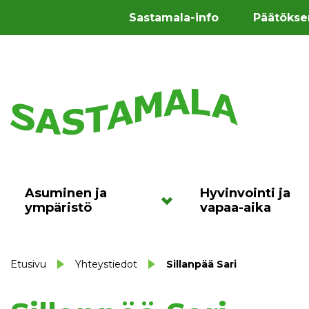
Sastamala-info
Päätökse
Asuminen ja
Hyvinvointi ja
ympäristö
vapaa-aika
Etusivu
Yhteystiedot
Sillanpää Sari