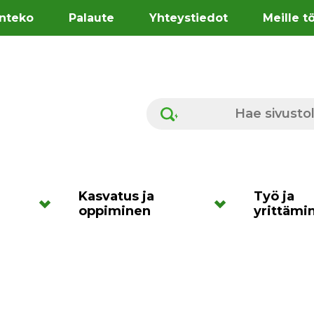
nteko
Palaute
Yhteystiedot
Meille t
Hae sivustolta
Kasvatus ja
Työ ja
oppiminen
yrittämi