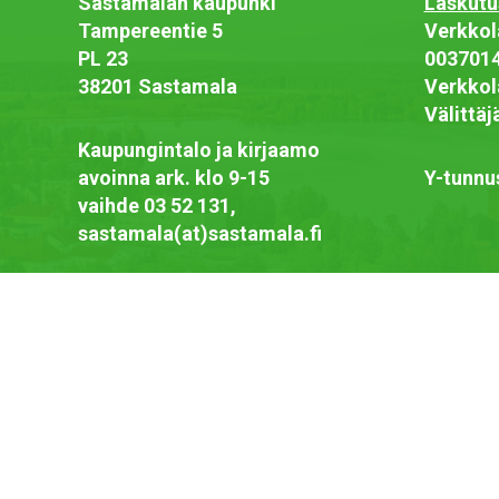
Sastamalan kaupunki
Laskutu
Tampereentie 5
Verkkol
PL 23
003701
38201 Sastamala
Verkkol
Välittä
Kaupungintalo ja kirjaamo
avoinna ark. klo 9-15
Y-tunnu
vaihde 03 52 131,
sastamala(at)sastamala.fi