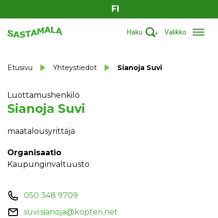
FI
Haku
Valikko
Etusivu
Yhteystiedot
Sianoja Suvi
Luottamushenkilö
Sianoja Suvi
maatalousyrittäjä
Organisaatio
Kaupunginvaltuusto
050 348 9709
suvi.sianoja@kopteri.net