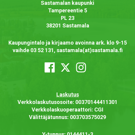
Sastamalan kaupunki
Tampereentie 5
PL 23
38201 Sastamala
Kaupungintalo ja kirjaamo avoinna ark. klo 9-15
vaihde 03 52 131, sastamala(at)sastamala.fi
Laskutus
Verkkolaskutusosoite: 00370144411301
Verkkolaskuoperaattori: CGI
Välittäjätunnus: 003703575029
Y-tunnus: 0144411-3