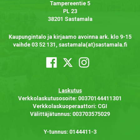
Tampereentie 5
PL 23
38201 Sastamala
Kaupungintalo ja kirjaamo avoinna ark. klo 9-15
vaihde 03 52 131, sastamala(at)sastamala.fi
Laskutus
Verkkolaskutusosoite: 00370144411301
Verkkolaskuoperaattori: CGI
Välittäjätunnus: 003703575029
Y-tunnus: 0144411-3