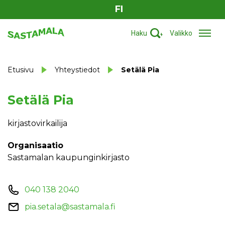
FI
Haku
Valikko
Etusivu
Yhteystiedot
Setälä Pia
Setälä Pia
kirjastovirkailija
Organisaatio
Sastamalan kaupunginkirjasto
040 138 2040
pia.setala@sastamala.fi