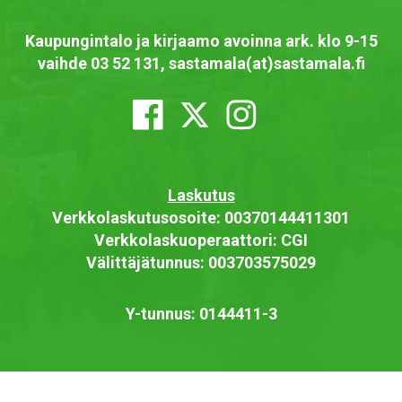
Kaupungintalo ja kirjaamo avoinna ark. klo 9-15
vaihde 03 52 131, sastamala(at)sastamala.fi
Laskutus
Verkkolaskutusosoite: 00370144411301
Verkkolaskuoperaattori: CGI
Välittäjätunnus: 003703575029
Y-tunnus: 0144411-3