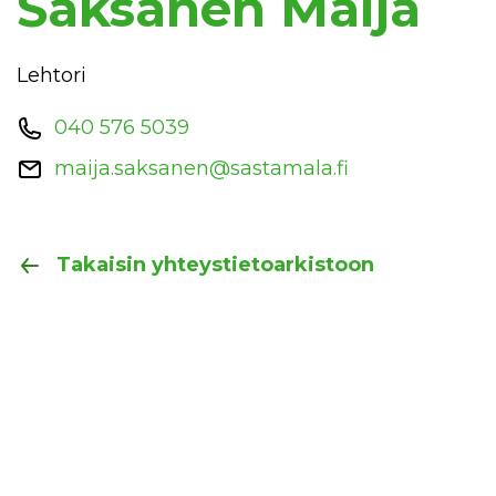
Saksanen Maija
Lehtori
040 576 5039
maija.saksanen@sastamala.fi
Takaisin yhteystietoarkistoon