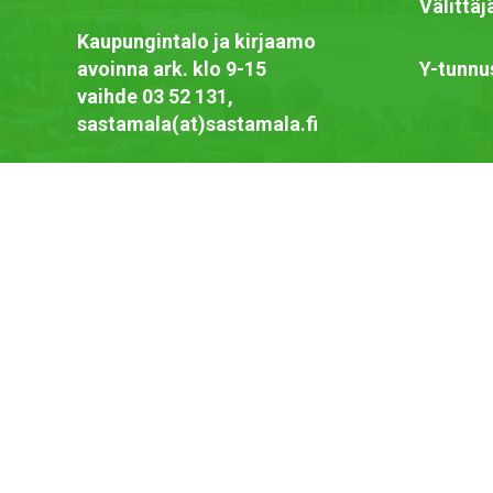
Välittä
Kaupungintalo ja kirjaamo
avoinna ark. klo 9-15
Y-tunnu
vaihde 03 52 131,
sastamala(at)sastamala.fi