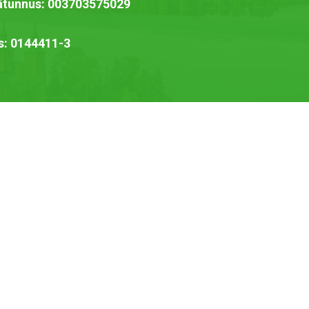
jätunnus: 003703575029
s: 0144411-3