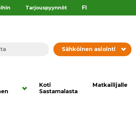
FI
öihin
Tarjouspyynnöt
Sähköinen asiointi
Koti
Matkailijalle
nen
Sastamalasta