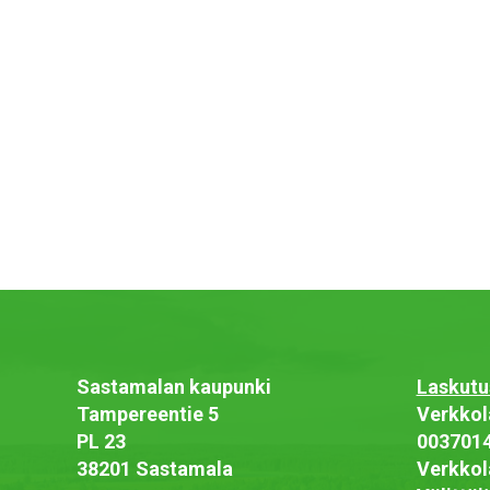
Sastamalan kaupunki
Laskutu
Tampereentie 5
Verkkol
PL 23
003701
38201 Sastamala
Verkkol