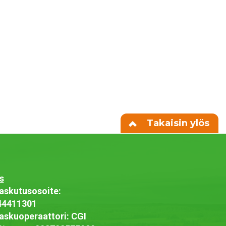
Takaisin ylös
s
askutusosoite:
44411301
askuoperaattori: CGI