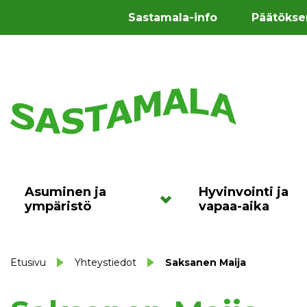
Sastamala-info
Päätökse
Asuminen ja
Hyvinvointi ja
ympäristö
vapaa-aika
Etusivu
Yhteystiedot
Saksanen Maija