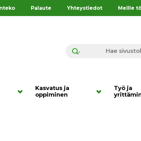
nteko
Palaute
Yhteystiedot
Meille t
Hae sivustolta
Kasvatus ja
Työ ja
oppiminen
yrittämi