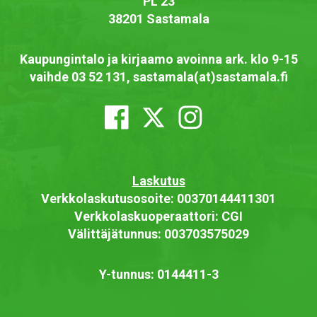
PL 23
38201 Sastamala
Kaupungintalo ja kirjaamo avoinna ark. klo 9-15
vaihde 03 52 131, sastamala(at)sastamala.fi
Laskutus
Verkkolaskutusosoite: 00370144411301
Verkkolaskuoperaattori: CGI
Välittäjätunnus: 003703575029
Y-tunnus: 0144411-3