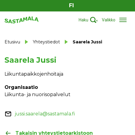
FI
Haku
Valikko
Etusivu
Yhteystiedot
Saarela Jussi
Saarela Jussi
Liikuntapaikkojenhoitaja
Organisaatio
Liikunta- ja nuorisopalvelut
jussi.saarela@sastamala.fi
Takaisin yhteystietoarkistoon