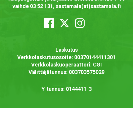
vaihde 03 52 131, sastamala(at)sastamala.fi
Laskutus
Verkkolaskutusosoite: 00370144411301
Verkkolaskuoperaattori: CGI
Välittäjätunnus: 003703575029
Y-tunnus: 0144411-3
Saavutettavuusseloste
Näytä omat evästeasetukseni