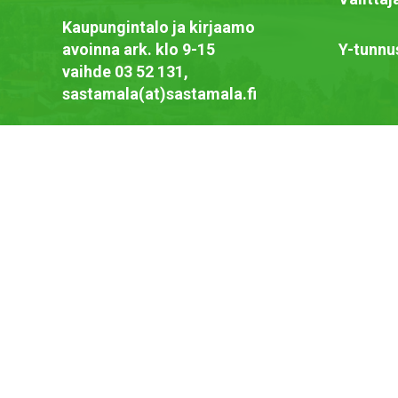
Kaupungintalo ja kirjaamo
avoinna ark. klo 9-15
Y-tunnu
vaihde 03 52 131,
sastamala(at)sastamala.fi