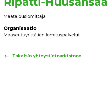
Ripatti-Huusansaa
Maatalouslomittaja
Organisaatio
Maaseutuyrittäjien lomituspalvelut
Takaisin yhteystietoarkistoon