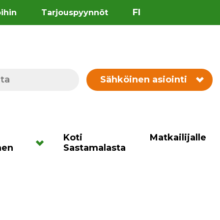
FI
öihin
Tarjouspyynnöt
Sähköinen asiointi
Koti
Matkailijalle
nen
Sastamalasta