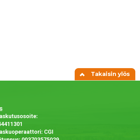
Takaisin ylös
s
askutusosoite:
44411301
askuoperaattori: CGI
jätunnus: 003703575029