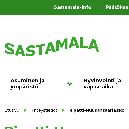
Sastamala-info
Päätökse
Asuminen ja
Hyvinvointi ja
ympäristö
vapaa-aika
Etusivu
Yhteystiedot
Ripatti-Huusansaari Esko