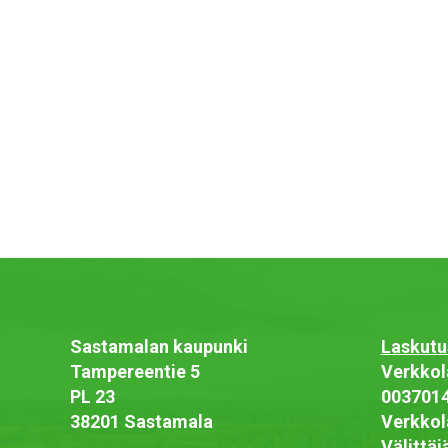
Sastamalan kaupunki
Laskutu
Tampereentie 5
Verkkol
PL 23
003701
38201 Sastamala
Verkkol
Välittä