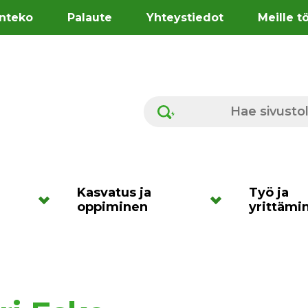
nteko
Palaute
Yhteystiedot
Meille t
Hae sivustolta
Kasvatus ja
Työ ja
oppiminen
yrittämi