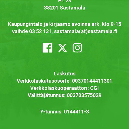
PL 23
38201 Sastamala
Kaupungintalo ja kirjaamo avoinna ark. klo 9-15
vaihde 03 52 131, sastamala(at)sastamala.fi
Laskutus
Verkkolaskutusosoite: 00370144411301
Verkkolaskuoperaattori: CGI
Välittäjätunnus: 003703575029
Y-tunnus: 0144411-3