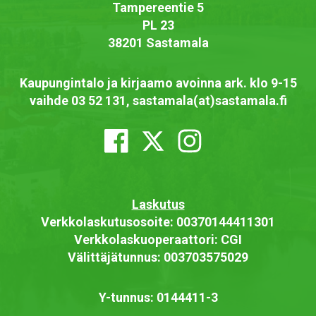
Tampereentie 5
PL 23
38201 Sastamala
Kaupungintalo ja kirjaamo avoinna ark. klo 9-15
vaihde 03 52 131, sastamala(at)sastamala.fi
Laskutus
Verkkolaskutusosoite: 00370144411301
Verkkolaskuoperaattori: CGI
Välittäjätunnus: 003703575029
Y-tunnus: 0144411-3