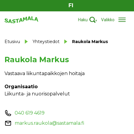
FI
Haku
Valikko
Etusivu
Yhteystiedot
Raukola Markus
Raukola Markus
Vastaava liikuntapaikkojen hoitaja
Organisaatio
Liikunta- ja nuorisopalvelut
040 619 4619
markus.raukola@sastamala.fi