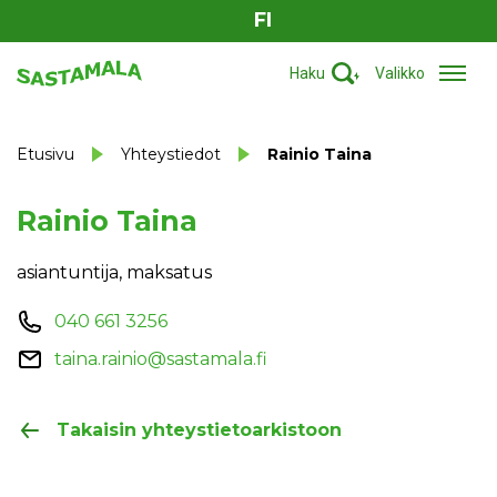
FI
Haku
Valikko
Etusivu
Yhteystiedot
Rainio Taina
Rainio Taina
asiantuntija, maksatus
040 661 3256
taina.rainio@sastamala.fi
Takaisin yhteystietoarkistoon