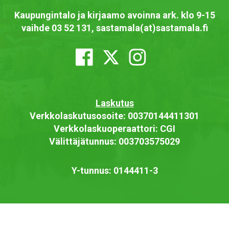
Kaupungintalo ja kirjaamo avoinna ark. klo 9-15
vaihde 03 52 131, sastamala(at)sastamala.fi
Laskutus
Verkkolaskutusosoite: 00370144411301
Verkkolaskuoperaattori: CGI
Välittäjätunnus: 003703575029
Y-tunnus: 0144411-3