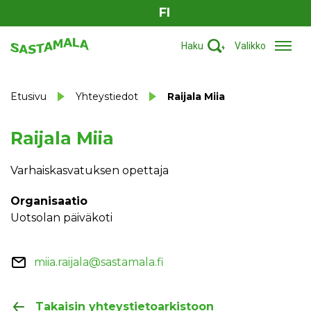
FI
Haku
Valikko
Etusivu
Yhteystiedot
Raijala Miia
Raijala Miia
Varhaiskasvatuksen opettaja
Organisaatio
Uotsolan päiväkoti
miia.raijala@sastamala.fi
Takaisin yhteystietoarkistoon