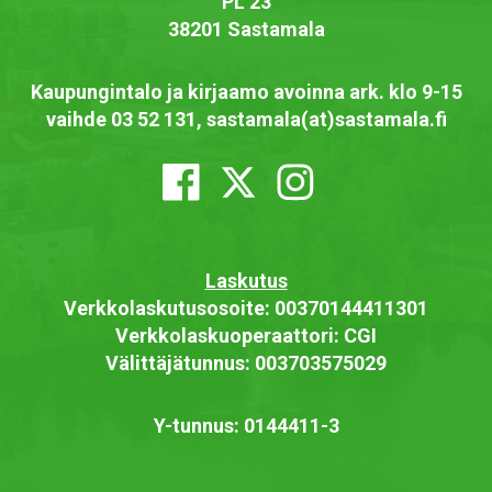
PL 23
38201 Sastamala
Kaupungintalo ja kirjaamo avoinna ark. klo 9-15
vaihde 03 52 131, sastamala(at)sastamala.fi
Laskutus
Verkkolaskutusosoite: 00370144411301
Verkkolaskuoperaattori: CGI
Välittäjätunnus: 003703575029
Y-tunnus: 0144411-3