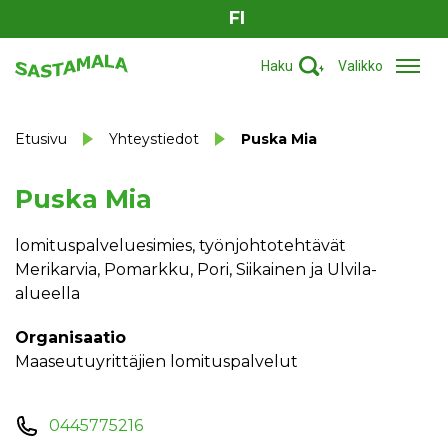
FI
Haku
Valikko
Etusivu
Yhteystiedot
Puska Mia
Puska Mia
lomituspalveluesimies, työnjohtotehtävät
Merikarvia, Pomarkku, Pori, Siikainen ja Ulvila-
alueella
Organisaatio
Maaseutuyrittäjien lomituspalvelut
0445775216