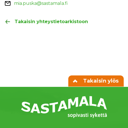
mia.puska@sastamala.fi
Takaisin yhteystietoarkistoon
Takaisin ylös