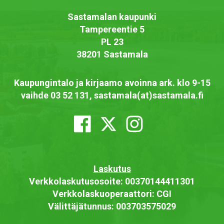
Sastamalan kaupunki
Tampereentie 5
PL 23
38201 Sastamala
Kaupungintalo ja kirjaamo avoinna ark. klo 9-15
vaihde 03 52 131, sastamala(at)sastamala.fi
Laskutus
Verkkolaskutusosoite: 00370144411301
Verkkolaskuoperaattori: CGI
Välittäjätunnus: 003703575029