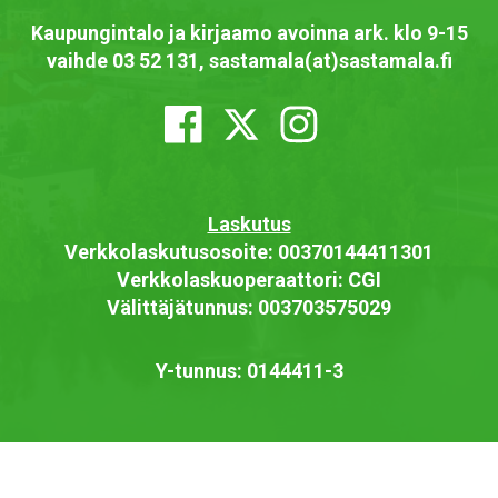
Kaupungintalo ja kirjaamo avoinna ark. klo 9-15
vaihde 03 52 131, sastamala(at)sastamala.fi
Laskutus
Verkkolaskutusosoite: 00370144411301
Verkkolaskuoperaattori: CGI
Välittäjätunnus: 003703575029
Y-tunnus: 0144411-3