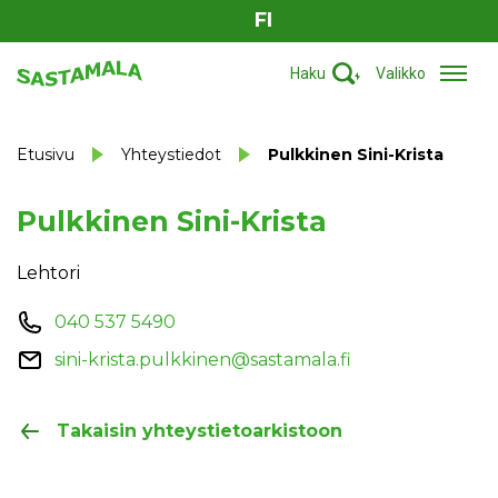
FI
Haku
Valikko
Etusivu
Yhteystiedot
Pulkkinen Sini-Krista
Pulkkinen Sini-Krista
Lehtori
040 537 5490
sini-krista.pulkkinen@sastamala.fi
Takaisin yhteystietoarkistoon