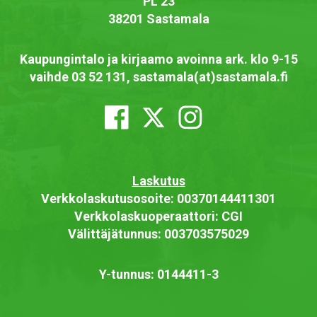
PL 23
38201 Sastamala
Kaupungintalo ja kirjaamo avoinna ark. klo 9-15
vaihde 03 52 131, sastamala(at)sastamala.fi
Laskutus
Verkkolaskutusosoite: 00370144411301
Verkkolaskuoperaattori: CGI
Välittäjätunnus: 003703575029
Y-tunnus: 0144411-3