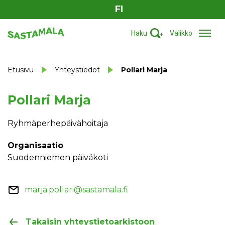
FI
Haku
Valikko
Etusivu
Yhteystiedot
Pollari Marja
Pollari Marja
Ryhmäperhepäivähoitaja
Organisaatio
Suodenniemen päiväkoti
marja.pollari@sastamala.fi
Takaisin yhteystietoarkistoon