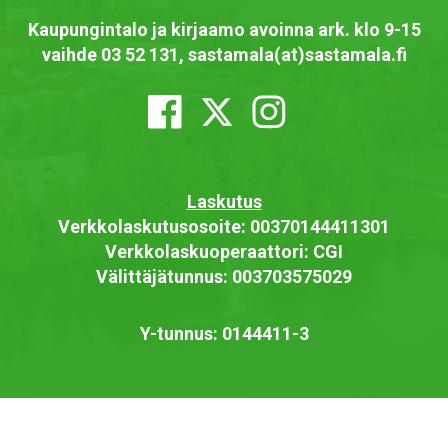
Kaupungintalo ja kirjaamo avoinna ark. klo 9-15
vaihde 03 52 131, sastamala(at)sastamala.fi
Laskutus
Verkkolaskutusosoite: 00370144411301
Verkkolaskuoperaattori: CGI
Välittäjätunnus: 003703575029
Y-tunnus: 0144411-3