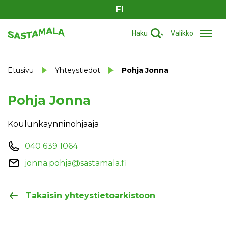
FI
Haku
Valikko
Etusivu
Yhteystiedot
Pohja Jonna
Pohja Jonna
Koulunkäynninohjaaja
040 639 1064
jonna.pohja@sastamala.fi
Takaisin yhteystietoarkistoon