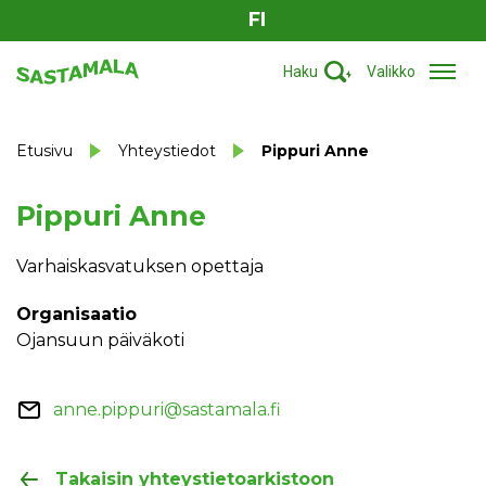
FI
Haku
Valikko
Etusivu
Yhteystiedot
Pippuri Anne
Pippuri Anne
Varhaiskasvatuksen opettaja
Organisaatio
Ojansuun päiväkoti
anne.pippuri@sastamala.fi
Takaisin yhteystietoarkistoon