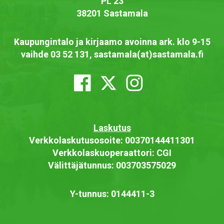
PL 23
38201 Sastamala
Kaupungintalo ja kirjaamo avoinna ark. klo 9-15
vaihde 03 52 131, sastamala(at)sastamala.fi
Laskutus
Verkkolaskutusosoite: 00370144411301
Verkkolaskuoperaattori: CGI
Välittäjätunnus: 003703575029
Y-tunnus: 0144411-3