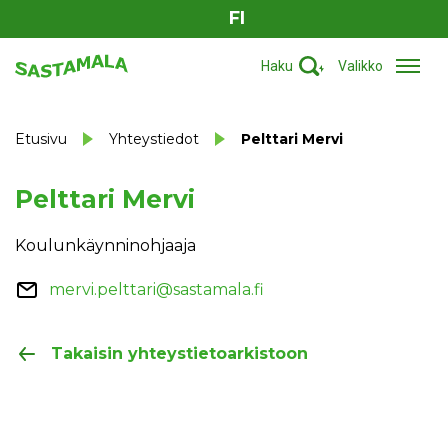
FI
Haku
Valikko
Etusivu
Yhteystiedot
Pelttari Mervi
Pelttari Mervi
Koulunkäynninohjaaja
mervi.pelttari@sastamala.fi
Takaisin yhteystietoarkistoon