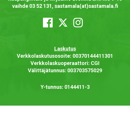
vaihde 03 52 131, sastamala(at)sastamala.fi
Laskutus
Verkkolaskutusosoite: 00370144411301
Verkkolaskuoperaattori: CGI
Välittäjätunnus: 003703575029
Y-tunnus: 0144411-3
Saavutettavuusseloste
Näytä omat evästeasetukseni