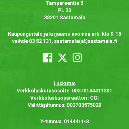
Tampereentie 5
PL 23
38201 Sastamala
Kaupungintalo ja kirjaamo avoinna ark. klo 9-15
vaihde 03 52 131, sastamala(at)sastamala.fi
Laskutus
Verkkolaskutusosoite: 00370144411301
Verkkolaskuoperaattori: CGI
Välittäjätunnus: 003703575029
Y-tunnus: 0144411-3