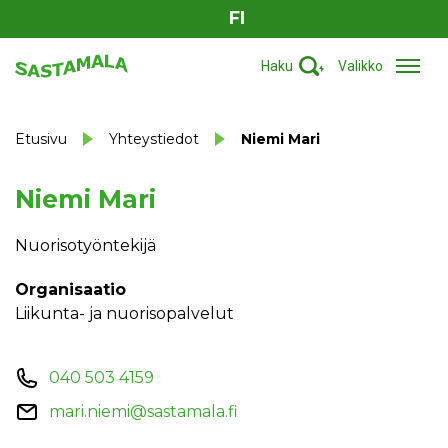
FI
Haku
Valikko
Etusivu
Yhteystiedot
Niemi Mari
Niemi Mari
Nuorisotyöntekijä
Organisaatio
Liikunta- ja nuorisopalvelut
040 503 4159
mari.niemi@sastamala.fi