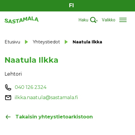
FI
Haku
Valikko
Etusivu
Yhteystiedot
Naatula Ilkka
Naatula Ilkka
Lehtori
040 126 2324
ilkka.naatula@sastamala.fi
Takaisin yhteystietoarkistoon