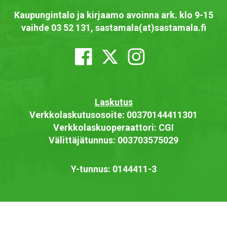
Kaupungintalo ja kirjaamo avoinna ark. klo 9-15
vaihde 03 52 131, sastamala(at)sastamala.fi
Laskutus
Verkkolaskutusosoite: 00370144411301
Verkkolaskuoperaattori: CGI
Välittäjätunnus: 003703575029
Y-tunnus: 0144411-3