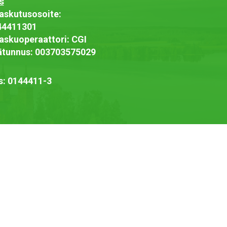
s
askutusosoite:
44411301
askuoperaattori: CGI
jätunnus: 003703575029
s: 0144411-3