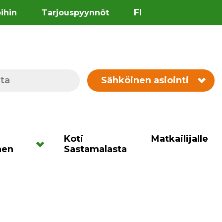
FI
öihin
Tarjouspyynnöt
Sähköinen asiointi
Koti
Matkailijalle
nen
Sastamalasta