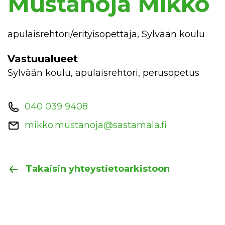
Mustanoja Mikko
apulaisrehtori/erityisopettaja, Sylvään koulu
Vastuualueet
sylvään koulu, apulaisrehtori, perusopetus
040 039 9408
mikko.mustanoja@sastamala.fi
Takaisin yhteystietoarkistoon