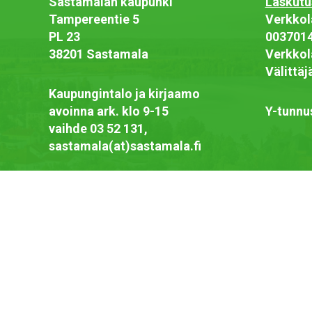
Sastamalan kaupunki
Laskutu
Tampereentie 5
Verkkol
PL 23
003701
38201 Sastamala
Verkkol
Välittä
Kaupungintalo ja kirjaamo
avoinna ark. klo 9-15
Y-tunnu
vaihde 03 52 131,
sastamala(at)sastamala.fi