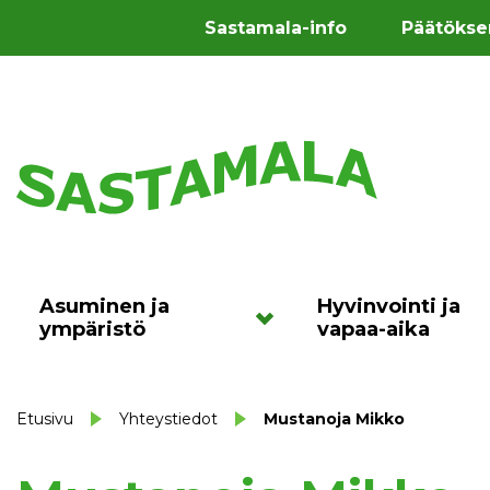
Sastamala-info
Päätökse
Asuminen ja
Hyvinvointi ja
ympäristö
vapaa-aika
Etusivu
Yhteystiedot
Mustanoja Mikko