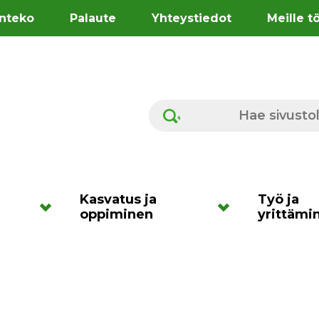
nteko
Palaute
Yhteystiedot
Meille t
Hae sivustolta
Kasvatus ja
Työ ja
oppiminen
yrittämi