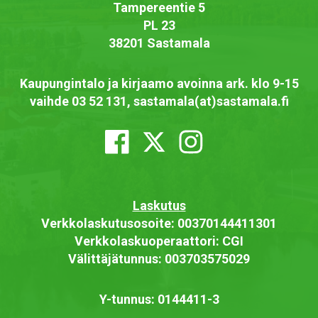
Tampereentie 5
PL 23
38201 Sastamala
Kaupungintalo ja kirjaamo avoinna ark. klo 9-15
vaihde 03 52 131, sastamala(at)sastamala.fi
Laskutus
Verkkolaskutusosoite: 00370144411301
Verkkolaskuoperaattori: CGI
Välittäjätunnus: 003703575029
Y-tunnus: 0144411-3