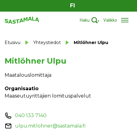
FI
Haku
Valikko
Etusivu
Yhteystiedot
Mitlöhner Ulpu
Mitlöhner Ulpu
Maatalouslomittaja
Organisaatio
Maaseutuyrittäjien lomituspalvelut
040 133 7140
ulpu.mitlohner@sastamala.fi