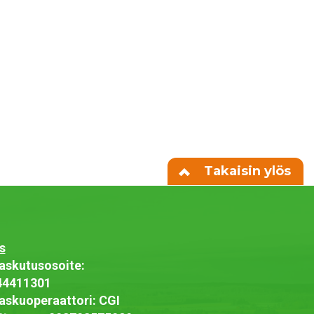
Takaisin ylös
s
askutusosoite:
44411301
askuoperaattori: CGI