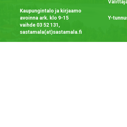
Välittä
Kaupungintalo ja kirjaamo
avoinna ark. klo 9-15
Y-tunnu
vaihde 03 52 131,
sastamala(at)sastamala.fi