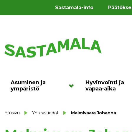
Sastamala-info
Päätökse
Asuminen ja
Hyvinvointi ja
ympäristö
vapaa-aika
Etusivu
Yhteystiedot
Malmivaara Johanna