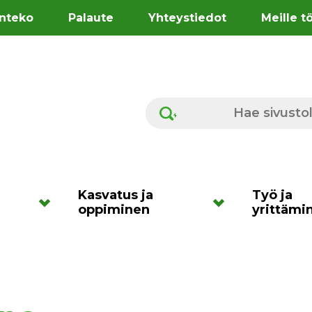
nteko
Palaute
Yhteystiedot
Meille t
Hae sivustolta
Kasvatus ja
Työ ja
oppiminen
yrittämi