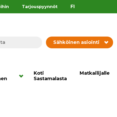
FI
öihin
Tarjouspyynnöt
Sähköinen asiointi
Koti
Matkailijalle
nen
Sastamalasta