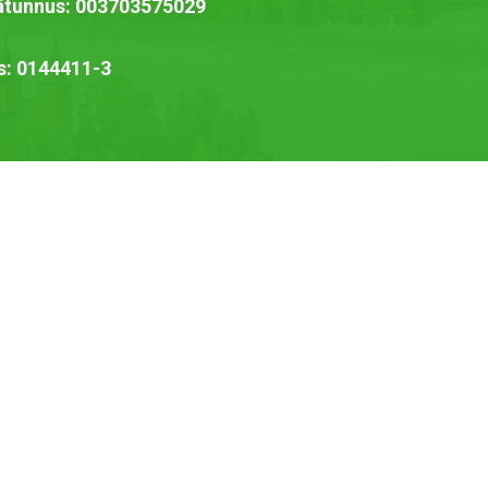
jätunnus: 003703575029
s: 0144411-3