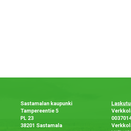
Sastamalan kaupunki
Laskutu
Tampereentie 5
Verkkol
PL 23
003701
38201 Sastamala
Verkkol