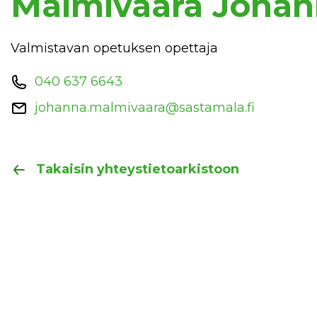
Malmivaara Joha
Valmistavan opetuksen opettaja
040 637 6643
johanna.malmivaara@sastamala.fi
Takaisin yhteystietoarkistoon