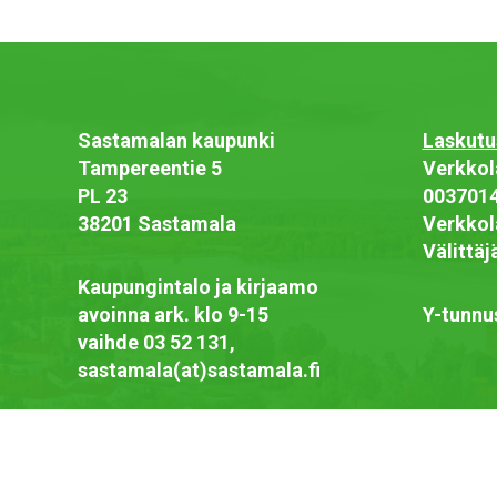
Sastamalan kaupunki
Laskutu
Tampereentie 5
Verkkol
PL 23
003701
38201 Sastamala
Verkkol
Välittä
Kaupungintalo ja kirjaamo
avoinna ark. klo 9-15
Y-tunnu
vaihde 03 52 131,
sastamala(at)sastamala.fi