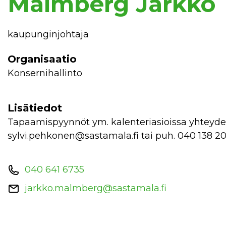
Malmberg Jarkko
kaupunginjohtaja
Organisaatio
Konsernihallinto
Lisätiedot
Tapaamispyynnöt ym. kalenteriasioissa yhteydenotot johdon sihteeri Sylvi Pehkoseen,
sylvi.pehkonen@sastamala.fi tai puh. 040 138 2
040 641 6735
jarkko.malmberg@sastamala.fi