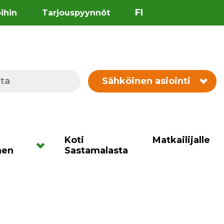
FI
öihin
Tarjouspyynnöt
Sähköinen asiointi
Koti
Matkailijalle
nen
Sastamalasta