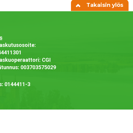
Takaisin ylös
s
askutusosoite:
44411301
askuoperaattori: CGI
jätunnus: 003703575029
s: 0144411-3