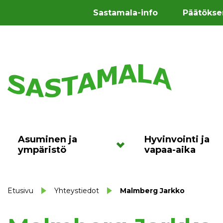
Sastamala-info
Päätökse
Asuminen ja
Hyvinvointi ja
ympäristö
vapaa-aika
Etusivu
Yhteystiedot
Malmberg Jarkko