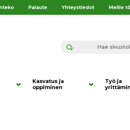
nteko
Palaute
Yhteystiedot
Meille t
Hae sivustolta
Kasvatus ja
Työ ja
oppiminen
yrittämi