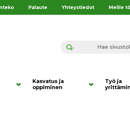
nteko
Palaute
Yhteystiedot
Meille t
Hae sivustolta
Kasvatus ja
Työ ja
oppiminen
yrittämi