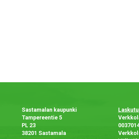
Sastamalan kaupunki
Laskutu
Tampereentie 5
Verkkol
PL 23
003701
38201 Sastamala
Verkkol