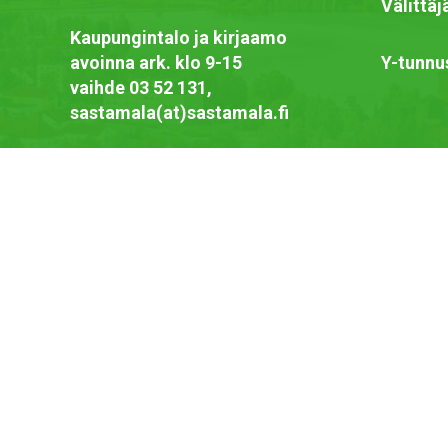
Välittä
Kaupungintalo ja kirjaamo
avoinna ark. klo 9-15
Y-tunnu
vaihde 03 52 131,
sastamala(at)sastamala.fi