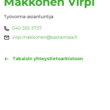
Makkonen Virpi
Työvoima-asiantuntija
040 355 3737
virpi.makkonen@sastamala.fi
Takaisin yhteystietoarkistoon