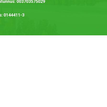
jätunnus: 003703575029
s: 0144411-3