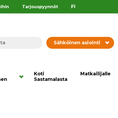
FI
öihin
Tarjouspyynnöt
Sähköinen asiointi
Koti
Matkailijalle
nen
Sastamalasta