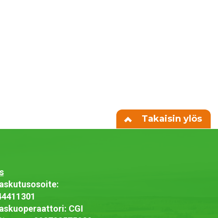
Takaisin ylös
s
askutusosoite:
44411301
askuoperaattori: CGI