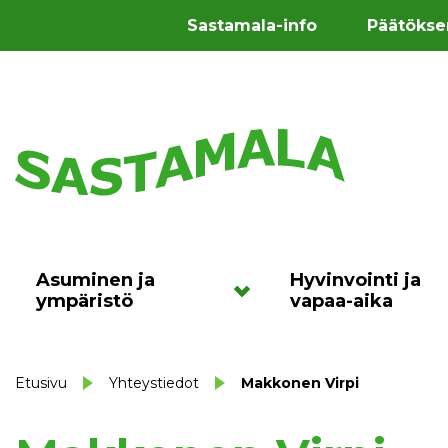
Sastamala-info
Päätökse
Asuminen ja
Hyvinvointi ja
ympäristö
vapaa-aika
Etusivu
Yhteystiedot
Makkonen Virpi