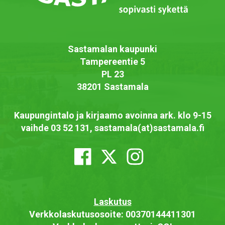
Sastamalan kaupunki
Tampereentie 5
PL 23
38201 Sastamala
Kaupungintalo ja kirjaamo avoinna ark. klo 9-15
vaihde 03 52 131, sastamala(at)sastamala.fi
Laskutus
Verkkolaskutusosoite: 00370144411301