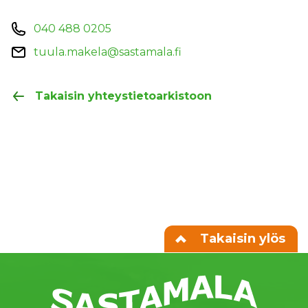
040 488 0205
tuula.makela@sastamala.fi
Takaisin yhteystietoarkistoon
Takaisin ylös