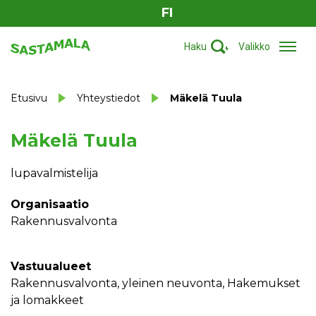
FI
Haku
Valikko
Etusivu
Yhteystiedot
Mäkelä Tuula
Mäkelä Tuula
lupavalmistelija
Organisaatio
Rakennusvalvonta
Vastuualueet
rakennusvalvonta, yleinen neuvonta, Hakemukset
ja lomakkeet