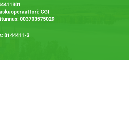
44411301
askuoperaattori: CGI
jätunnus: 003703575029
s: 0144411-3