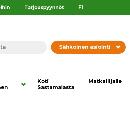
FI
öihin
Tarjouspyynnöt
Sähköinen asiointi
Koti
Matkailijalle
nen
Sastamalasta