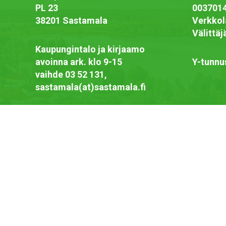
PL 23
003701
38201 Sastamala
Verkkol
Välittä
Kaupungintalo ja kirjaamo
avoinna ark. klo 9-15
Y-tunnu
vaihde 03 52 131,
sastamala(at)sastamala.fi