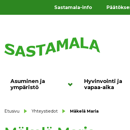
Sastamala-info
Päätökse
Asuminen ja
Hyvinvointi ja
ympäristö
vapaa-aika
Etusivu
Yhteystiedot
Mäkelä Maria