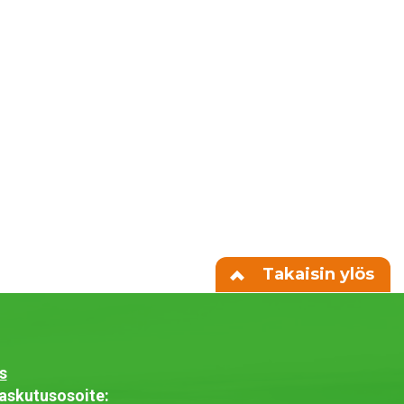
Takaisin ylös
s
askutusosoite: