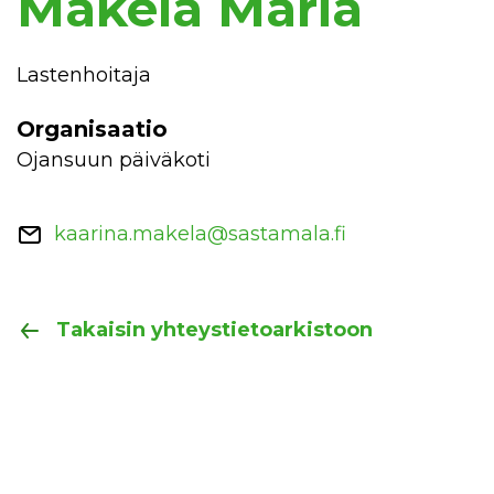
Mäkelä Maria
Lastenhoitaja
Organisaatio
Ojansuun päiväkoti
kaarina.makela@sastamala.fi
Takaisin yhteystietoarkistoon