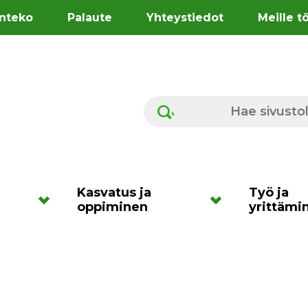
nteko
Palaute
Yhteystiedot
Meille t
Hae sivustolta
Kasvatus ja
Työ ja
oppiminen
yrittämi