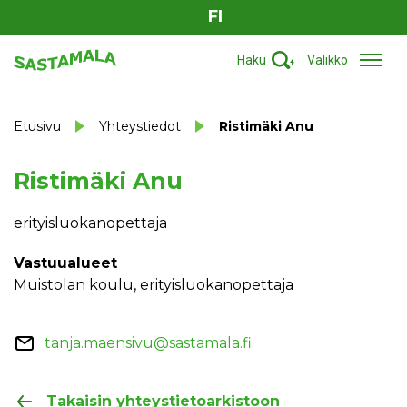
FI
Haku
Valikko
Etusivu
Yhteystiedot
Ristimäki Anu
Ristimäki Anu
erityisluokanopettaja
Vastuualueet
muistolan koulu, erityisluokanopettaja
tanja.maensivu@sastamala.fi
Takaisin yhteystietoarkistoon