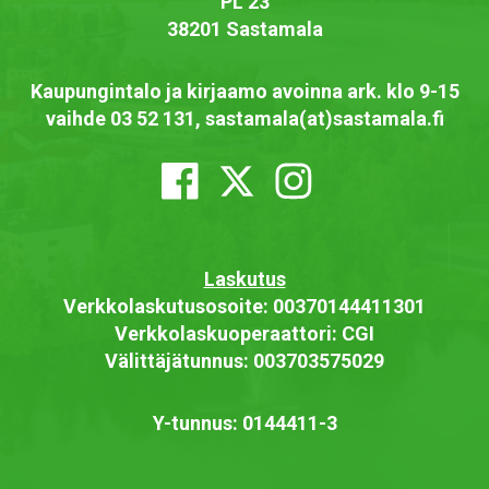
PL 23
38201 Sastamala
Kaupungintalo ja kirjaamo avoinna ark. klo 9-15
vaihde 03 52 131, sastamala(at)sastamala.fi
Laskutus
Verkkolaskutusosoite: 00370144411301
Verkkolaskuoperaattori: CGI
Välittäjätunnus: 003703575029
Y-tunnus: 0144411-3