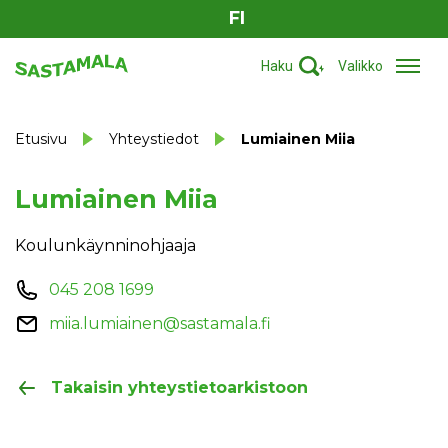
FI
Haku
Valikko
Etusivu
Yhteystiedot
Lumiainen Miia
Lumiainen Miia
Koulunkäynninohjaaja
045 208 1699
miia.lumiainen@sastamala.fi
Takaisin yhteystietoarkistoon