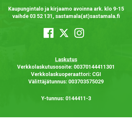
Kaupungintalo ja kirjaamo avoinna ark. klo 9-15
vaihde 03 52 131, sastamala(at)sastamala.fi
Laskutus
Verkkolaskutusosoite: 00370144411301
Verkkolaskuoperaattori: CGI
Välittäjätunnus: 003703575029
Y-tunnus: 0144411-3