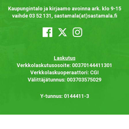
Kaupungintalo ja kirjaamo avoinna ark. klo 9-15
vaihde 03 52 131, sastamala(at)sastamala.fi
Laskutus
Verkkolaskutusosoite: 00370144411301
Verkkolaskuoperaattori: CGI
Välittäjätunnus: 003703575029
Y-tunnus: 0144411-3