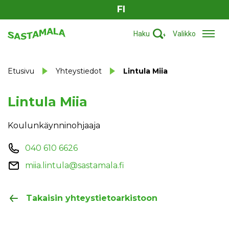
FI
Haku
Valikko
Etusivu
Yhteystiedot
Lintula Miia
Lintula Miia
Koulunkäynninohjaaja
040 610 6626
miia.lintula@sastamala.fi
Takaisin yhteystietoarkistoon