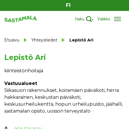
FI
Haku
Valikko
Etusivu
Yhteystiedot
Lepistö Ari
Lepistö Ari
kiinteistönhoitaja
Vastuualueet
siikasuon rakennukset, koiramäen päiväkoti, herra
hakkarainen, keskustan päiväkoti,
keskusurheilukenttä, hopun urheilupuisto, jäähalli,
sastamalan opisto, uosson terveystalo