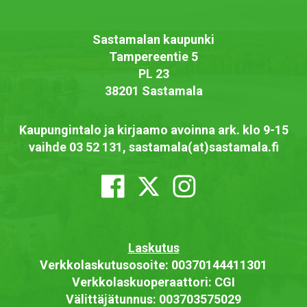
Sastamalan kaupunki
Tampereentie 5
PL 23
38201 Sastamala
Kaupungintalo ja kirjaamo avoinna ark. klo 9-15
vaihde 03 52 131, sastamala(at)sastamala.fi
Laskutus
Verkkolaskutusosoite: 00370144411301
Verkkolaskuoperaattori: CGI
Välittäjätunnus: 003703575029