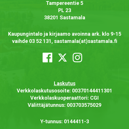
Tampereentie 5
PL 23
38201 Sastamala
Kaupungintalo ja kirjaamo avoinna ark. klo 9-15
vaihde 03 52 131, sastamala(at)sastamala.fi
Laskutus
Verkkolaskutusosoite: 00370144411301
Verkkolaskuoperaattori: CGI
Välittäjätunnus: 003703575029
Y-tunnus: 0144411-3