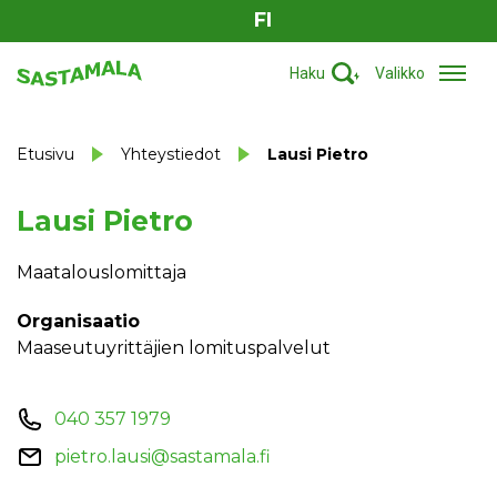
FI
Haku
Valikko
Etusivu
Yhteystiedot
Lausi Pietro
Lausi Pietro
Maatalouslomittaja
Organisaatio
Maaseutuyrittäjien lomituspalvelut
040 357 1979
pietro.lausi@sastamala.fi