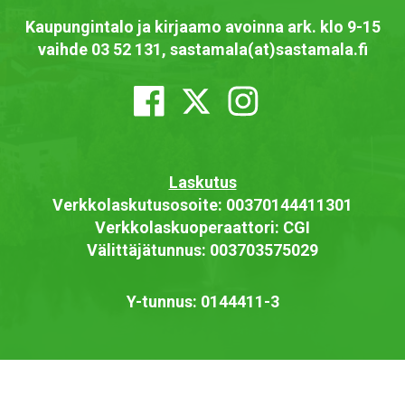
Kaupungintalo ja kirjaamo avoinna ark. klo 9-15
vaihde 03 52 131, sastamala(at)sastamala.fi
Laskutus
Verkkolaskutusosoite: 00370144411301
Verkkolaskuoperaattori: CGI
Välittäjätunnus: 003703575029
Y-tunnus: 0144411-3