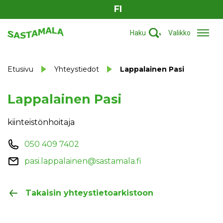
FI
Haku
Valikko
Etusivu
Yhteystiedot
Lappalainen Pasi
Lappalainen Pasi
kiinteistönhoitaja
050 409 7402
pasi.lappalainen@sastamala.fi
Takaisin yhteystietoarkistoon